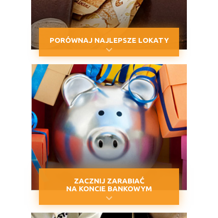
PORÓWNAJ NAJLEPSZE LOKATY
ZACZNIJ ZARABIAĆ
NA KONCIE BANKOWYM