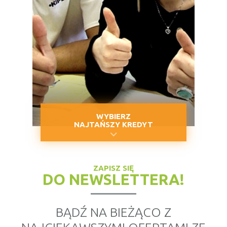
WYBIERZ
NAJTAŃSZY KREDYT
ZAPISZ SIĘ
DO NEWSLETTERA!
BĄDŹ NA BIEŻĄCO Z