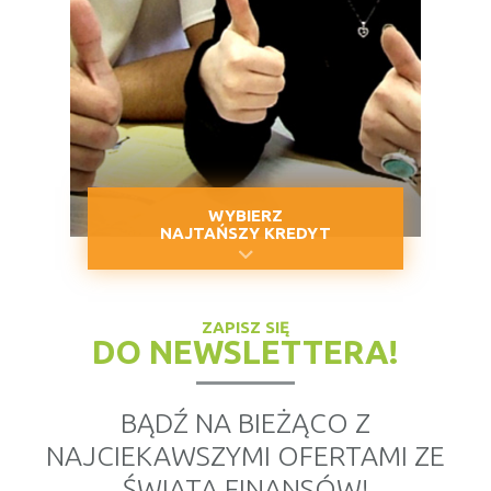
WYBIERZ
NAJTAŃSZY KREDYT
ZAPISZ SIĘ
DO NEWSLETTERA!
BĄDŹ NA BIEŻĄCO Z
NAJCIEKAWSZYMI OFERTAMI ZE
ŚWIATA FINANSÓW!