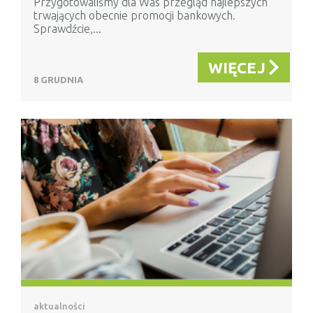
Przygotowaliśmy dla Was przegląd najlepszych
trwających obecnie promocji bankowych.
Sprawdźcie,...
WIĘCEJ
8 GRUDNIA
aktualności