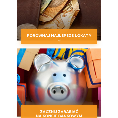
PORÓWNAJ NAJLEPSZE LOKATY
ZACZNIJ ZARABIAĆ
NA KONCIE BANKOWYM