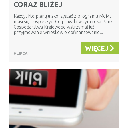
CORAZ BLIŻEJ
Każdy, kto planuje skorzystać z programu MdM,
musi się pośpieszyć. Co prawda w tym roku Bank
Gospodarstwa Krajowego wstrzymał już
przyjmowanie wniosków o dofinansowanie...
WIĘCEJ
6 LIPCA