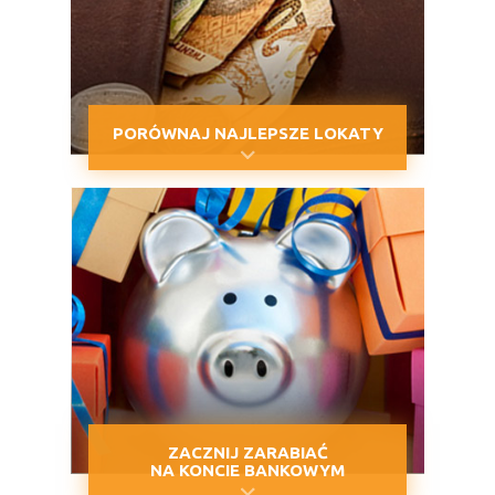
PORÓWNAJ NAJLEPSZE LOKATY
ZACZNIJ ZARABIAĆ
NA KONCIE BANKOWYM