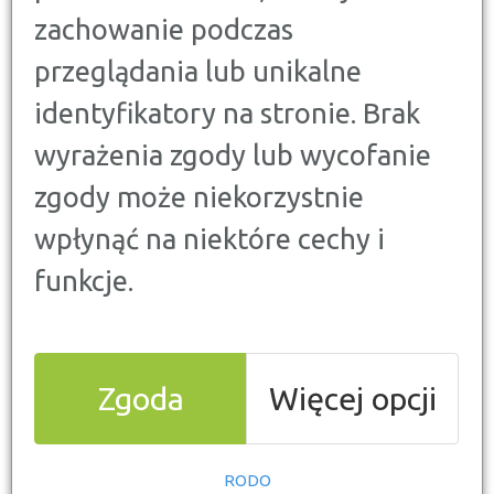
Poniżej prezentujemy aktualny ranking pakietów OC i
zachowanie podczas
AC z Assistance, przygotowany na kwiecień 2025.
Zestawienie obejmuje 10 najatrakcyjniejszych ofert
przeglądania lub unikalne
ubezpieczeniowych w Polsce, z uwzględnieniem
kluczowych parametrów, zakresu ochrony oraz
identyfikatory na stronie. Brak
dodatkowymi korzyściami.
wyrażenia zgody lub wycofanie
zgody może niekorzystnie
wpłynąć na niektóre cechy i
funkcje.
Zgoda
Więcej opcji
Co wpływa na miejsce w rankingu ubezpieczeń
komunikacyjnych?
RODO
zakres pakietu podstawowego,