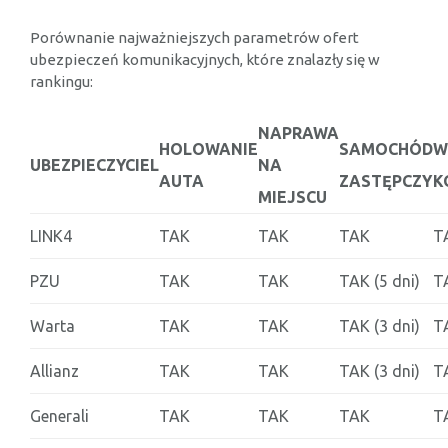
Porównanie najważniejszych parametrów ofert
ubezpieczeń komunikacyjnych, które znalazły się w
rankingu:
NAPRAWA
HOLOWANIE
SAMOCHÓD
W
UBEZPIECZYCIEL
NA
AUTA
ZASTĘPCZY
K
MIEJSCU
LINK4
TAK
TAK
TAK
T
PZU
TAK
TAK
TAK (5 dni)
T
Warta
TAK
TAK
TAK (3 dni)
T
Allianz
TAK
TAK
TAK (3 dni)
T
Generali
TAK
TAK
TAK
T