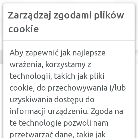
Zarządzaj zgodami plików
PORÓWNYWARKA FINANSOWA
cookie
Toggle
navigation
Aby zapewnić jak najlepsze
wrażenia, korzystamy z
CONFRONTER
>
PORADY
>
FINANSE A MOTORYZACJA
>
technologii, takich jak pliki
RANKING PAKIETÓW OC I AC
cookie, do przechowywania i/lub
FINANSE A MOTORYZACJA
uzyskiwania dostępu do
RANKING PAKIETÓW OC I AC
informacji urządzeniu. Zgoda na
26 KWIETNIA 2025
te technologie pozwoli nam
Ranking ubezpieczeń OC i AC na kwiecień 2025
przetwarzać dane, takie jak