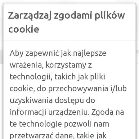
Zarządzaj zgodami plików
PORÓWNYWARKA FINANSOWA
cookie
Toggle
navigation
Aby zapewnić jak najlepsze
wrażenia, korzystamy z
CONFRONTER
>
PORADY
>
FINANSE A MOTORYZACJA
>
technologii, takich jak pliki
RANKING PAKIETÓW OC I AC
cookie, do przechowywania i/lub
FINANSE A MOTORYZACJA
uzyskiwania dostępu do
RANKING PAKIETÓW OC I AC
informacji urządzeniu. Zgoda na
26 KWIETNIA 2025
te technologie pozwoli nam
Ranking ubezpieczeń OC i AC na kwiecień 2025
przetwarzać dane, takie jak