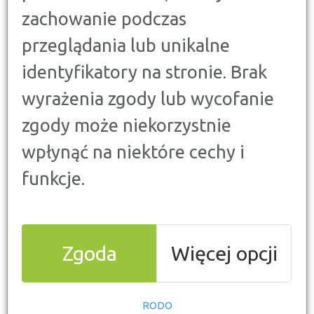
Poniżej prezentujemy aktualny ranking pakietów OC i
zachowanie podczas
AC z Assistance, przygotowany na kwiecień 2025.
Zestawienie obejmuje 10 najatrakcyjniejszych ofert
przeglądania lub unikalne
ubezpieczeniowych w Polsce, z uwzględnieniem
kluczowych parametrów, zakresu ochrony oraz
identyfikatory na stronie. Brak
dodatkowymi korzyściami.
wyrażenia zgody lub wycofanie
zgody może niekorzystnie
wpłynąć na niektóre cechy i
funkcje.
Zgoda
Więcej opcji
Co wpływa na miejsce w rankingu ubezpieczeń
komunikacyjnych?
RODO
zakres pakietu podstawowego,