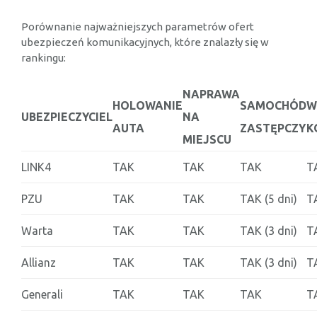
Porównanie najważniejszych parametrów ofert
ubezpieczeń komunikacyjnych, które znalazły się w
rankingu:
NAPRAWA
HOLOWANIE
SAMOCHÓD
W
UBEZPIECZYCIEL
NA
AUTA
ZASTĘPCZY
K
MIEJSCU
LINK4
TAK
TAK
TAK
T
PZU
TAK
TAK
TAK (5 dni)
T
Warta
TAK
TAK
TAK (3 dni)
T
Allianz
TAK
TAK
TAK (3 dni)
T
Generali
TAK
TAK
TAK
T