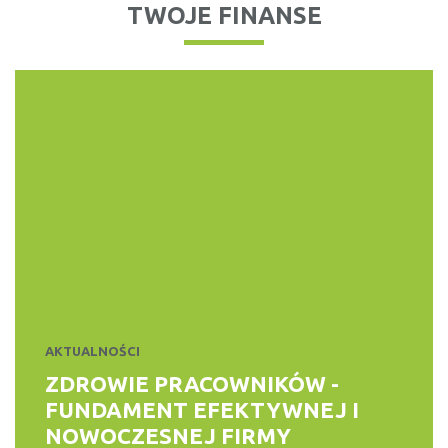
TWOJE FINANSE
KREDYTY, POŻYCZKI
RANKING DARMOWYCH
POŻYCZEK
Wiele firm pożyczkowych oferuję możliwość uzyskania
pierwszej pożyczki bez...
WIĘCEJ
DORADCA KLIENTA
5 SPOSOBÓW NA SPŁATĘ
DŁUGÓW
Dane Biura Informacji Kredytowej (BIK) pokazują, że suma
zadłużeń Polaków wynosi...
AKTUALNOŚCI
WIĘCEJ
ZDROWIE PRACOWNIKÓW -
FUNDAMENT EFEKTYWNEJ I
NOWOCZESNEJ FIRMY