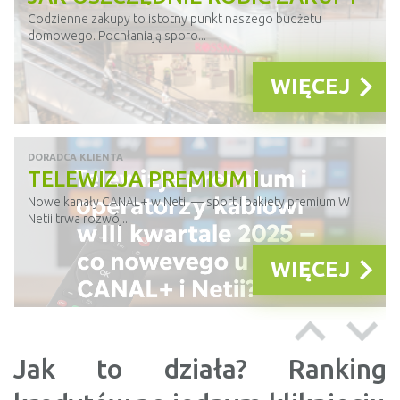
LISTA WSKAZÓWEK
Codzienne zakupy to istotny punkt naszego budżetu
domowego. Pochłaniają sporo...
WIĘCEJ
DORADCA KLIENTA
TELEWIZJA PREMIUM I
OPERATORZY KABLOWI W III
Nowe kanały CANAL+ w Netii — sport i pakiety premium W
Netii trwa rozwój...
KWARTALE 2025 — CO NOWEGO
U CANAL+ I NETII?
WIĘCEJ
DORADCA KLIENTA
STREAMING I TELEWIZJA W III
Jak to działa? Ranking
KWARTALE 2025 — JAK ZMIENIA
Wzrost oglądalności: Netflix napędza segment streamingowy