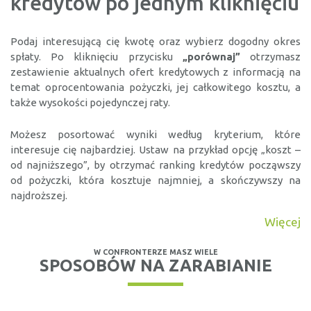
kredytów po jednym kliknięciu
Dane z raportu...
SIĘ RYNEK VOD?
WIĘCEJ
Podaj interesującą cię kwotę oraz wybierz dogodny okres
spłaty. Po kliknięciu przycisku
„porównaj”
otrzymasz
zestawienie aktualnych ofert kredytowych z informacją na
temat oprocentowania pożyczki, jej całkowitego kosztu, a
FINANSE A MOTORYZACJA
także wysokości pojedynczej raty.
LEASING FIRMOWY ROŚNIE -
SYTUACJA NA POCZĄTKU III
Początek września przynosi dobre wieści dla rynku leasingu
Możesz posortować wyniki według kryterium, które
firmowego. Po bardzo...
interesuje cię najbardziej. Ustaw na przykład opcję „koszt –
KWARTAŁU 2025
od najniższego”, by otrzymać ranking kredytów począwszy
WIĘCEJ
od pożyczki, która kosztuje najmniej, a skończywszy na
najdroższej.
Więcej
DORADCA KLIENTA
CENY ENERGII W III KWARTALE
W CONFRONTERZE MASZ WIELE
SPOSOBÓW NA ZARABIANIE
2025 – JAK WYGLĄDAJĄ REALIA
Średnia cena na giełdowym rynku TGE dla III kwartału 2025
wynosiła około 410...
B2B?