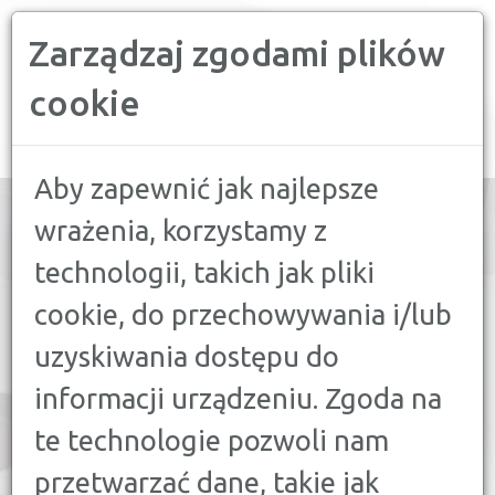
Zarządzaj zgodami plików
PORÓWNYWARKA FINANSOWA
cookie
Toggle
navigation
Aby zapewnić jak najlepsze
wrażenia, korzystamy z
technologii, takich jak pliki
PORÓWNAJ:
cookie, do przechowywania i/lub
16
KREDYT GOTÓWKOWY
uzyskiwania dostępu do
21
KREDYT HIPOTECZNY
informacji urządzeniu. Zgoda na
9
KREDYT FIRMOWY
te technologie pozwoli nam
7
KREDYT SAMOCHODOWY
przetwarzać dane, takie jak