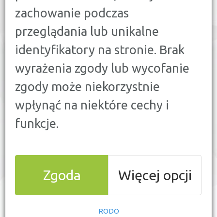
25
SZYBKA POŻYCZKA
zachowanie podczas
przeglądania lub unikalne
9
KREDYT KONSOLIDACYJNY
identyfikatory na stronie. Brak
PORÓWNAJ
KREDYT GOTÓWKOWY
wyrażenia zgody lub wycofanie
zgody może niekorzystnie
KWOTA
KREDYTU:
[ZŁ]
wpłynąć na niektóre cechy i
funkcje.
OKRES
SPŁATY:
[MIES.]
Zgoda
Więcej opcji
RODO
WYŚLIJ ZESTAWIENIE NA MAILA