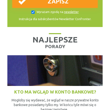
Wyrażam zgodę na
newsletter
Instrukcja dla subskrybentów Newsletter Confronter.
NAJLEPSZE
PORADY
KTO MA WGLĄD W KONTO BANKOWE?
Mogłoby się wydawać, że wgląd w nasze prywatne konto
bankowe posiadamy tylko my. W końcu tyle mówi się o
bezpieczeństwie...