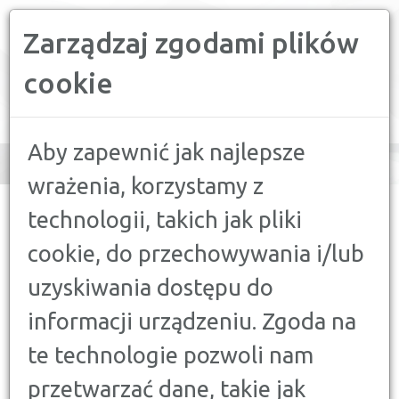
Zarządzaj zgodami plików
PORÓWNYWARKA FINANSOWA
cookie
Toggle
navigation
Aby zapewnić jak najlepsze
wrażenia, korzystamy z
CONFRONTER
>
PORADY
>
DORADCA KLIENTA
>
JAK
technologii, takich jak pliki
OSZCZĘDZAĆ PRZY NISKIM BUDŻECIE?
cookie, do przechowywania i/lub
DORADCA KLIENTA
uzyskiwania dostępu do
JAK OSZCZĘDZAĆ PRZY NISKIM
informacji urządzeniu. Zgoda na
BUDŻECIE?
7 LISTOPADA 2018
te technologie pozwoli nam
przetwarzać dane, takie jak
Myślisz o kupnie wymarzonego samochodu,