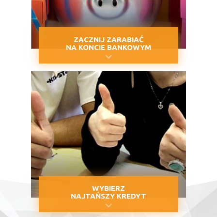
ZACZNIJ ZARABIAĆ
NA KONCIE BANKOWYM
WYBIERZ
NAJTAŃSZY KREDYT