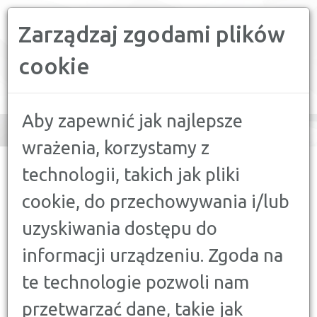
Zarządzaj zgodami plików
PORÓWNYWARKA FINANSOWA
cookie
Toggle
navigation
Aby zapewnić jak najlepsze
wrażenia, korzystamy z
CONFRONTER
>
PORADY
>
UBEZPIECZENIA
>
CZY WARTO
technologii, takich jak pliki
WYKUPIĆ UBEZPIECZENIE GRUPOWE W PRACY?
cookie, do przechowywania i/lub
UBEZPIECZENIA
uzyskiwania dostępu do
CZY WARTO WYKUPIĆ
informacji urządzeniu. Zgoda na
UBEZPIECZENIE GRUPOWE W
PRACY?
te technologie pozwoli nam
13 LISTOPADA 2018
przetwarzać dane, takie jak