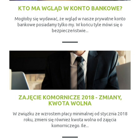
KTO MA WGLĄD W KONTO BANKOWE?
Mogłoby się wydawać, że wgląd w nasze prywatne konto
bankowe posiadamy tylko my. W końcu tyle mówi się o
bezpieczeństwie...
ZAJĘCIE KOMORNICZE 2018 - ZMIANY,
KWOTA WOLNA
W związku ze wzrostem płacy minimalnej od stycznia 2018
roku, zmieni się również kwota wolna od zajęcia
komorniczego. Ile...