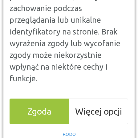
Zastanawiasz się nad zakupem polisy na życie i
zachowanie podczas
szukasz korzystnego, ale niedrogiego pakietu?
przeglądania lub unikalne
Myślałeś o grupowym ubezpieczeniu w miejscu
pracy? W tej chwili oferuje je większość firm.
identyfikatory na stronie. Brak
Poznaj wady i zalety takiego rozwiązania.
wyrażenia zgody lub wycofanie
zgody może niekorzystnie
wpłynąć na niektóre cechy i
funkcje.
Co to jest ubezpieczenie
Zgoda
Więcej opcji
grupowe?
Jest to polisa, którą proponują przede wszystkim
RODO