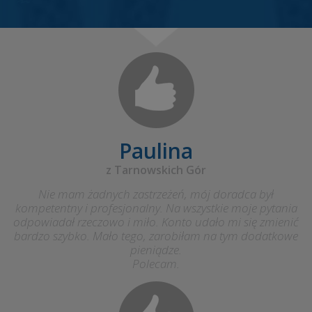
Paulina
z Tarnowskich Gór
Nie mam żadnych zastrzeżeń, mój doradca był
kompetentny i profesjonalny. Na wszystkie moje pytania
odpowiadał rzeczowo i miło. Konto udało mi się zmienić
bardzo szybko. Mało tego, zarobiłam na tym dodatkowe
pieniądze.
Polecam.