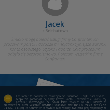
Jacek
z Bełchatowa
Śmiało mogę polecić usługi firmy Confronter. Ich
pracownik polecił i doradził mi najatrakcyjniejsze warunki
konta osobistego. Szybko i dobrze. Cała procedura
odbyła się bezproblemowo. Polecam wszystkim firmę
Confronter!
Confronter to nowoczesna porównywarka finansowa. Dzięki nam szybko i
bezpłatnie porównasz najlepszy kredyt, konto, ubezpieczenie, lokatę czy
platformę inwestycyjną na rynku forex. Wiążące warunki umowy są
przedstawiane przez właściwą instytucję finansową oraz Bank w trakcie zawierania
umowy. Pamiętaj, że Confronter to również baza wiedzy, tworzona przy współpracy ze