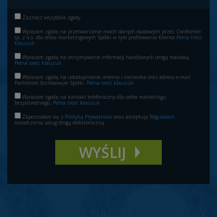
Zaznacz wszystkie zgody
Wyrażam zgodę na przetwarzanie moich danych osobowych przez Confronter
sp. z o.o. dla celów marketingowych Spółki w tym profilowania Klienta
Pełna treść
klauzuli
Wyrażam zgodę na otrzymywanie informacji handlowych drogą mailową.
Pełna treść klauzuli
Wyrażam zgodę na udostępnienie imienia i nazwiska oraz adresu e-mail
Partnerom biznesowym Spółki.
Pełna treść klauzuli
Wyrażam zgodę na kontakt telefoniczny dla celów marketingu
bezpośredniego.
Pełna treść klauzuli
Zapoznałem się z
Polityką Prywatności
oraz akceptuję
Regulamin
świadczenia usług drogą elektroniczną.
OPINIE NASZYCH KLIENTÓW