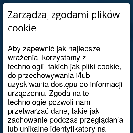
Irytuje Cię, że znowu bank pobiera
Zarządzaj zgodami plików
opłatę
za kartę, albo za prowadzenie
cookie
konta?
Lepiej...
Aby zapewnić jak najlepsze
wrażenia, korzystamy z
usiądź wygodnie,
technologii, takich jak pliki cookie,
a
my zadzwonimy
do przechowywania i/lub
porównamy
uzyskiwania dostępu do informacji
za Ciebie oferty
urządzeniu. Zgoda na te
i dopasujemy konto
technologie pozwoli nam
idealne dla Ciebie!
przetwarzać dane, takie jak
zachowanie podczas przeglądania
lub unikalne identyfikatory na