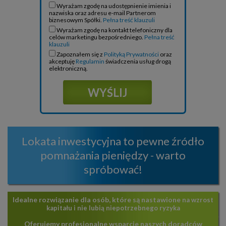
Wyrażam zgodę na udostępnienie imienia i
nazwiska oraz adresu e-mail Partnerom
biznesowym Spółki.
Pełna treść klauzuli
Wyrażam zgodę na kontakt telefoniczny dla
celów marketingu bezpośredniego.
Pełna treść
klauzuli
Zapoznałem się z
Polityką Prywatności
oraz
akceptuję
Regulamin
świadczenia usług drogą
elektroniczną.
Lokata inwestycyjna to pewne źródło
pomnażania pieniędzy - warto
spróbować!
Idealne rozwiązanie dla osób, które są nastawione
na wzrost
kapitału i nie lubią niepotrzebnego ryzyka
Oferujemy profesjonalne wsparcie
naszych doradców