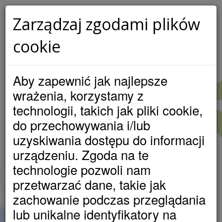
Zarządzaj zgodami plików
cookie
LOKATA W SAM RAZ DLA
CIEBIE!
Aby zapewnić jak najlepsze
MASZ OSZCZĘDNOŚCI? ZAINWESTUJ JE I PATRZ JAK
wrażenia, korzystamy z
SZYBKO ROSNĄ!
technologii, takich jak pliki cookie,
do przechowywania i/lub
Atrakcyjne oprocentowanie
uzyskiwania dostępu do informacji
- do 4 % w skali roku
urządzeniu. Zgoda na te
Niewielka minimalna kwota wpłaty
technologie pozwoli nam
- jedynie 500 pln
przetwarzać dane, takie jak
Możliwy krótki czas trwania lokaty
zachowanie podczas przeglądania
- tylko 2 miesiące
lub unikalne identyfikatory na