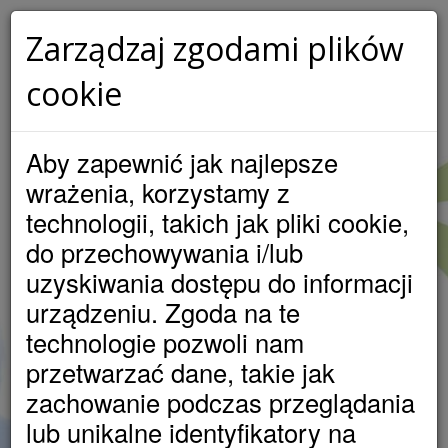
Zarządzaj zgodami plików
cookie
LOKATA W SAM RAZ DLA
CIEBIE!
Aby zapewnić jak najlepsze
MASZ OSZCZĘDNOŚCI? ZAINWESTUJ JE I PATRZ JAK
wrażenia, korzystamy z
SZYBKO ROSNĄ!
technologii, takich jak pliki cookie,
do przechowywania i/lub
Atrakcyjne oprocentowanie
uzyskiwania dostępu do informacji
- do 4 % w skali roku
urządzeniu. Zgoda na te
Niewielka minimalna kwota wpłaty
technologie pozwoli nam
- jedynie 500 pln
przetwarzać dane, takie jak
Możliwy krótki czas trwania lokaty
zachowanie podczas przeglądania
- tylko 2 miesiące
lub unikalne identyfikatory na