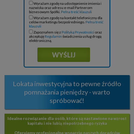
Wyrażam zgodę na udostępnienie imienia i
nazwiska oraz adresu e-mail Partnerom
biznesowym Spółki.
Pełna treść klauzuli
Wyrażam zgodę na kontakt telefoniczny dla
celów marketingu bezpośredniego.
Pełna treść
klauzuli
Zapoznałem się z
Polityką Prywatności
oraz
akceptuję
Regulamin
świadczenia usług drogą
elektroniczną.
Lokata inwestycyjna to pewne źródło
pomnażania pieniędzy - warto
spróbować!
Idealne rozwiązanie dla osób, które są nastawione
na wzrost
kapitału i nie lubią niepotrzebnego ryzyka
Oferujemy profesjonalne wsparcie
naszych doradców