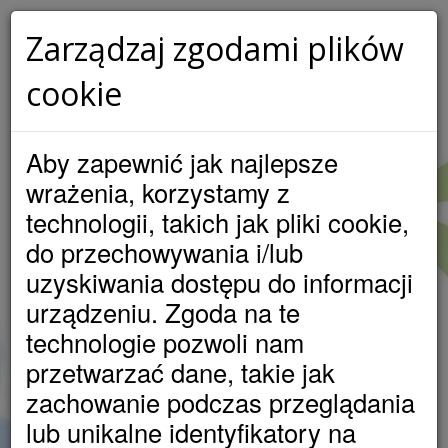
Zarządzaj zgodami plików
cookie
LOKATA W SAM RAZ DLA
CIEBIE!
Aby zapewnić jak najlepsze
MASZ OSZCZĘDNOŚCI? ZAINWESTUJ JE I PATRZ JAK
wrażenia, korzystamy z
SZYBKO ROSNĄ!
technologii, takich jak pliki cookie,
do przechowywania i/lub
Atrakcyjne oprocentowanie
uzyskiwania dostępu do informacji
- do 4 % w skali roku
urządzeniu. Zgoda na te
Niewielka minimalna kwota wpłaty
technologie pozwoli nam
- jedynie 500 pln
przetwarzać dane, takie jak
Możliwy krótki czas trwania lokaty
zachowanie podczas przeglądania
- tylko 2 miesiące
lub unikalne identyfikatory na