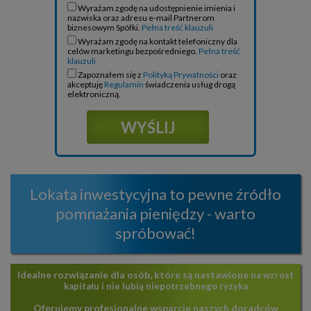
Wyrażam zgodę na udostępnienie imienia i
nazwiska oraz adresu e-mail Partnerom
biznesowym Spółki.
Pełna treść klauzuli
Wyrażam zgodę na kontakt telefoniczny dla
celów marketingu bezpośredniego.
Pełna treść
klauzuli
Zapoznałem się z
Polityką Prywatności
oraz
akceptuję
Regulamin
świadczenia usług drogą
elektroniczną.
Lokata inwestycyjna to pewne źródło
pomnażania pieniędzy - warto
spróbować!
Idealne rozwiązanie dla osób, które są nastawione
na wzrost
kapitału i nie lubią niepotrzebnego ryzyka
Oferujemy profesjonalne wsparcie
naszych doradców