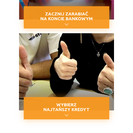
ZACZNIJ ZARABIAĆ
NA KONCIE BANKOWYM
WYBIERZ
NAJTAŃSZY KREDYT