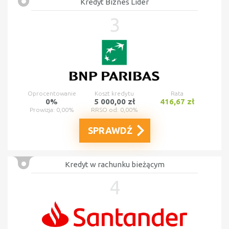
Kredyt Biznes Lider
3
Oprocentowanie
Koszt kredytu
Rata
0%
5 000,00 zł
416,67 zł
Prowizja: 0,00%
RRSO od: 0,00%
SPRAWDŹ
Kredyt w rachunku bieżącym
4