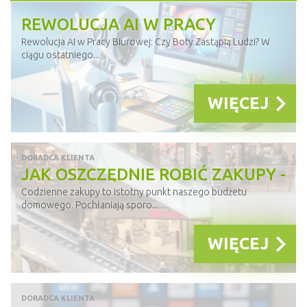
REWOLUCJA AI W PRACY
BIUROWEJ. CZY BOTY ZASTĄPIĄ
Rewolucja AI w Pracy Biurowej: Czy Boty Zastąpią Ludzi? W
ciągu ostatniego...
LUDZI?
WIĘCEJ
DORADCA KLIENTA
JAK OSZCZĘDNIE ROBIĆ ZAKUPY -
LISTA WSKAZÓWEK
Codzienne zakupy to istotny punkt naszego budżetu
domowego. Pochłaniają sporo...
WIĘCEJ
DORADCA KLIENTA