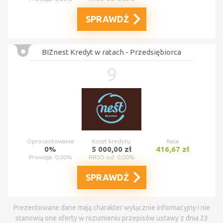
SPRAWDŹ
BIZnest Kredyt w ratach - Przedsiębiorca
9
Oprocentowanie
Koszt kredytu
Rata
0%
5 000,00 zł
416,67 zł
Prowizja: 0,00%
RRSO od: 0,00%
SPRAWDŹ
Prezentowane dane mają charakter wyłącznie informacyjny i nie
stanowią one oferty w rozumieniu przepisów ustawy z dnia 23