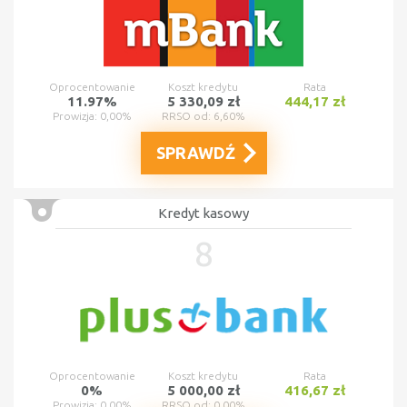
Oprocentowanie
Koszt kredytu
Rata
11.97%
5 330,09 zł
444,17 zł
Prowizja: 0,00%
RRSO od: 6,60%
SPRAWDŹ
Kredyt kasowy
8
Oprocentowanie
Koszt kredytu
Rata
0%
5 000,00 zł
416,67 zł
Prowizja: 0,00%
RRSO od: 0,00%