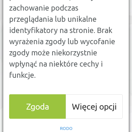
25
SZYBKA POŻYCZKA
zachowanie podczas
przeglądania lub unikalne
9
KREDYT KONSOLIDACYJNY
identyfikatory na stronie. Brak
PORÓWNAJ
KREDYT FIRMOWY
wyrażenia zgody lub wycofanie
zgody może niekorzystnie
KWOTA
KREDYTU:
[ZŁ]
wpłynąć na niektóre cechy i
funkcje.
OKRES
SPŁATY:
[MIES.]
Zgoda
Więcej opcji
RODO
WYŚLIJ ZESTAWIENIE NA MAILA