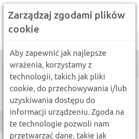
Zarządzaj zgodami plików
PORÓWNYWARKA FINANSOWA
cookie
Toggle
navigation
Aby zapewnić jak najlepsze
wrażenia, korzystamy z
technologii, takich jak pliki
PORÓWNAJ:
cookie, do przechowywania i/lub
16
KREDYT GOTÓWKOWY
uzyskiwania dostępu do
21
KREDYT HIPOTECZNY
informacji urządzeniu. Zgoda na
9
KREDYT FIRMOWY
te technologie pozwoli nam
7
KREDYT SAMOCHODOWY
przetwarzać dane, takie jak