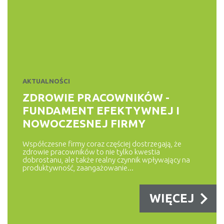
DORADCA KLIENTA
5 SPOSOBÓW NA SPŁATĘ
DŁUGÓW
Dane Biura Informacji Kredytowej (BIK) pokazują, że suma
zadłużeń Polaków wynosi...
AKTUALNOŚCI
WIĘCEJ
ZDROWIE PRACOWNIKÓW -
FUNDAMENT EFEKTYWNEJ I
NOWOCZESNEJ FIRMY
KONTA, LOKATY
RANKING KONT OSOBISTYCH
Współczesne firmy coraz częściej dostrzegają, że
zdrowie pracowników to nie tylko kwestia
Ranking kont osobistych na maj 2025 – najlepsze darmowe
dobrostanu, ale także realny czynnik wpływający na
produktywność, zaangażowanie...
konta w Polsce Poniżej...
WIĘCEJ
WIĘCEJ