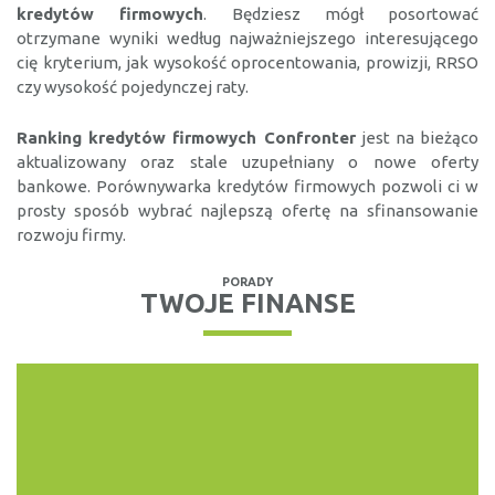
kredytów firmowych
. Będziesz mógł posortować
otrzymane wyniki według najważniejszego interesującego
cię kryterium, jak wysokość oprocentowania, prowizji, RRSO
czy wysokość pojedynczej raty.
Ranking kredytów firmowych Confronter
jest na bieżąco
aktualizowany oraz stale uzupełniany o nowe oferty
bankowe. Porównywarka kredytów firmowych pozwoli ci w
prosty sposób wybrać najlepszą ofertę na sfinansowanie
rozwoju firmy.
PORADY
TWOJE FINANSE
KREDYTY, POŻYCZKI
RANKING DARMOWYCH
POŻYCZEK
Wiele firm pożyczkowych oferuję możliwość uzyskania
pierwszej pożyczki bez...
WIĘCEJ