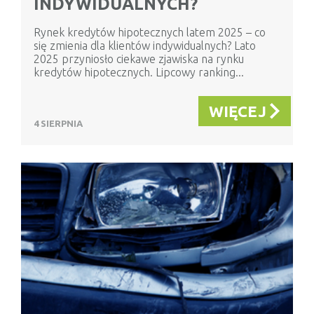
INDYWIDUALNYCH?
Rynek kredytów hipotecznych latem 2025 – co
się zmienia dla klientów indywidualnych? Lato
2025 przyniosło ciekawe zjawiska na rynku
kredytów hipotecznych. Lipcowy ranking...
WIĘCEJ
4 SIERPNIA