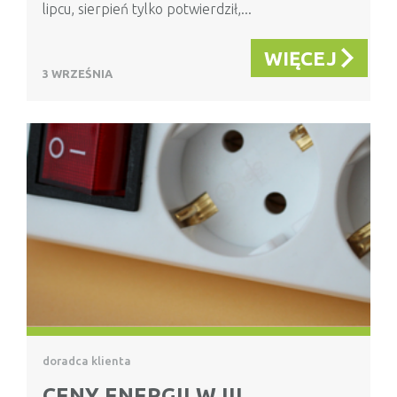
lipcu, sierpień tylko potwierdził,...
WIĘCEJ
3 WRZEŚNIA
doradca klienta
CENY ENERGII W III