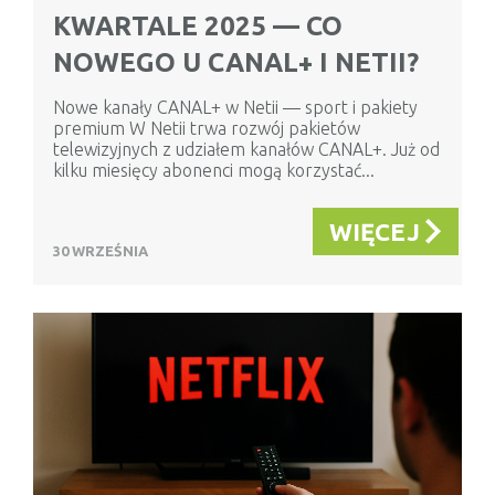
KWARTALE 2025 — CO
NOWEGO U CANAL+ I NETII?
Nowe kanały CANAL+ w Netii — sport i pakiety
premium W Netii trwa rozwój pakietów
telewizyjnych z udziałem kanałów CANAL+. Już od
kilku miesięcy abonenci mogą korzystać...
WIĘCEJ
30 WRZEŚNIA