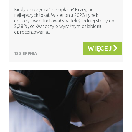
Kiedy oszczędzać się opłaca? Przegląd
najlepszych lokat W sierpniu 2023 rynek
depozytów odnotował spadek średniej stopy do
5,28 %, co świadczy o wyraźnym osłabieniu
oprocentowania....
WIĘCEJ
18 SIERPNIA