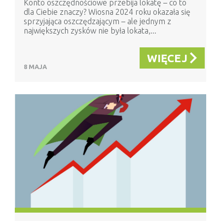
Konto oszczędnościowe przebija lokatę – co to
dla Ciebie znaczy? Wiosna 2024 roku okazała się
sprzyjająca oszczędzającym – ale jednym z
największych zysków nie była lokata,...
WIĘCEJ
8 MAJA