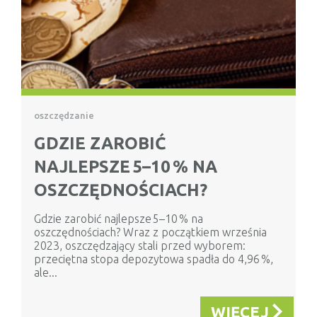
oszczędzanie
GDZIE ZAROBIĆ
NAJLEPSZE 5–10 % NA
OSZCZĘDNOŚCIACH?
Gdzie zarobić najlepsze 5–10 % na
oszczędnościach? Wraz z początkiem września
2023, oszczędzający stali przed wyborem:
przeciętna stopa depozytowa spadła do 4,96 %,
ale...
WIĘCEJ