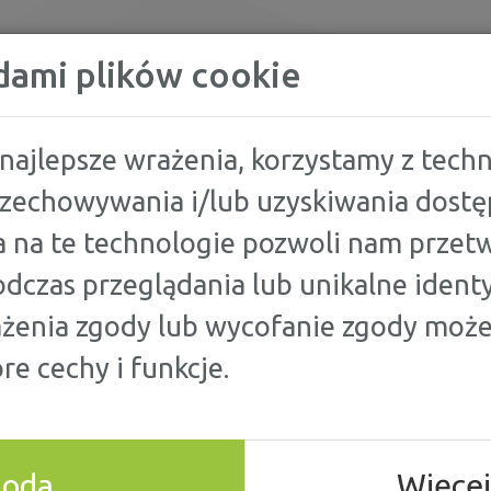
KREDYTY
dami plików cookie
najlepsze wrażenia, korzystamy z techno
przechowywania i/lub uzyskiwania dostę
 na te technologie pozwoli nam przetw
ORÓWNAJ
SZYBKA POŻYCZ
dczas przeglądania lub unikalne identy
ażenia zgody lub wycofanie zgody może
NAJDŹ NAJLEPSZĄ
OPCJĘ DLA SIEBIE
re cechy i funkcje.
goda
Więcej