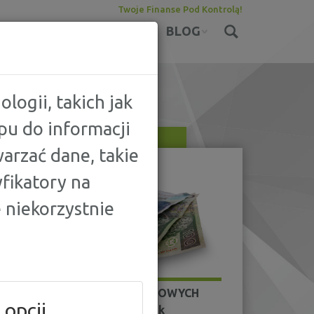
Twoje Finanse Pod Kontrolą!
KONTA
UBEZPIECZENIA
BLOG
logii, takich jak
pu do informacji
arzać dane, takie
KA
fikatory na
 niekorzystnie
Ranking DARMOWYCH
 opcji
pożyczek