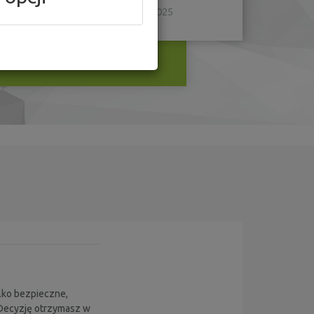
czerwiec 2025
ylko bezpieczne,
Decyzję otrzymasz w