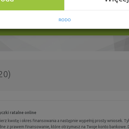
RODO
20)
czki ratalne online
erz kwotę i okres finansowania a następnie wypełnij prosty wniosek. T
ne z prawem finansowanie, które otrzymasz na Twoje konto bankowe. 