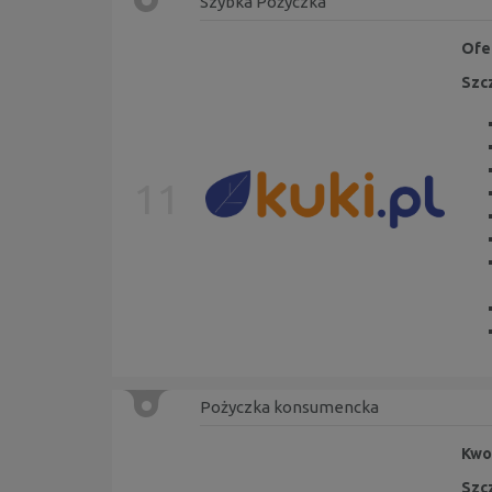
Szybka Pożyczka
Ofer
Szc
11
Pożyczka konsumencka
Kwot
Szc