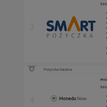
Szc
3
Pożyczka Ratalna
Moż
Szc
4