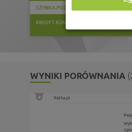
25
SZYBKA POŻYCZKA
9
KREDYT KONSOLIDACYJNY
WYNIKI PORÓWNANIA
(
Ratka.pl
Poży
Wybi
zgod