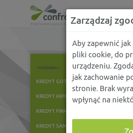
Zarządzaj zgo
PORÓWNYWARKA FINANSOWA
Aby zapewnić jak 
pliki cookie, do 
urządzeniu. Zgoda
PORÓWNAJ:
P
jak zachowanie po
16
KREDYT GOTÓWKOWY
stronie. Brak wyr
Z
21
KREDYT HIPOTECZNY
wpłynąć na niektó
9
KREDYT FIRMOWY
7
KREDYT SAMOCHODOWY
Z