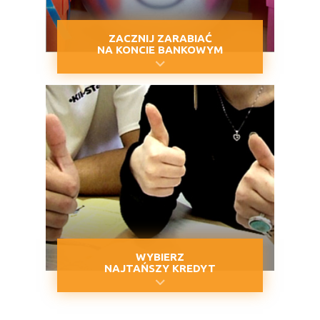
ZACZNIJ ZARABIAĆ
NA KONCIE BANKOWYM
WYBIERZ
NAJTAŃSZY KREDYT