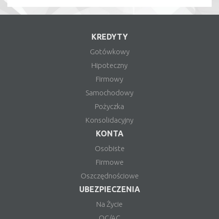
KREDYTY
Gotówkowy
Hipoteczny
Firmowy
Samochodowy
Pożyczka
Konsolidacyjny
KONTA
Osobiste
Firmowe
Oszczędnościowe
UBEZPIECZENIA
Na Życie
OC/AC