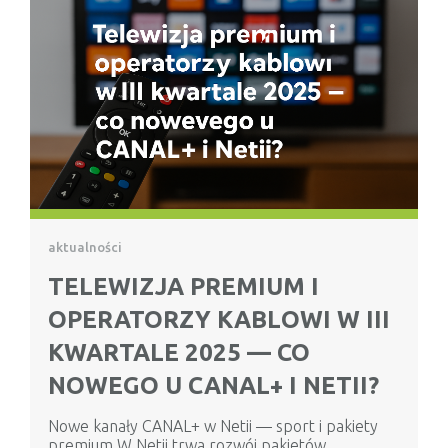
aktualności
TELEWIZJA PREMIUM I
OPERATORZY KABLOWI W III
KWARTALE 2025 — CO
NOWEGO U CANAL+ I NETII?
Nowe kanały CANAL+ w Netii — sport i pakiety
premium W Netii trwa rozwój pakietów