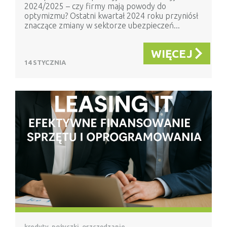
2024/2025 – czy firmy mają powody do
optymizmu? Ostatni kwartał 2024 roku przyniósł
znaczące zmiany w sektorze ubezpieczeń...
WIĘCEJ
14 STYCZNIA
kredyty, pożyczki, oszczędzanie