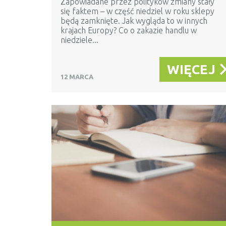
Zapowiadane przez polityków zmiany stały
się faktem – w część niedziel w roku sklepy
będą zamknięte. Jak wygląda to w innych
krajach Europy? Co o zakazie handlu w
niedziele...
WIĘCEJ
12 MARCA