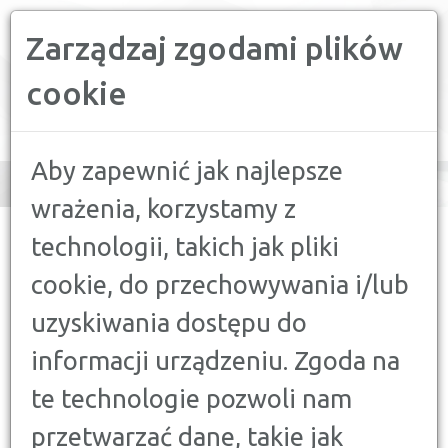
Zarządzaj zgodami plików
PORÓWNYWARKA FINANSOWA
cookie
Toggle
navigation
Aby zapewnić jak najlepsze
wrażenia, korzystamy z
CONFRONTER
>
PORADY
>
FINANSE A MOTORYZACJA
>
KREDYT
technologii, takich jak pliki
SAMOCHODOWY - CO WARTO O NIM WIEDZIEĆ?
cookie, do przechowywania i/lub
FINANSE A MOTORYZACJA
uzyskiwania dostępu do
KREDYT SAMOCHODOWY - CO
informacji urządzeniu. Zgoda na
WARTO O NIM WIEDZIEĆ?
26 KWIETNIA 2018
te technologie pozwoli nam
przetwarzać dane, takie jak
Często, decydując się na zakup samochodu,