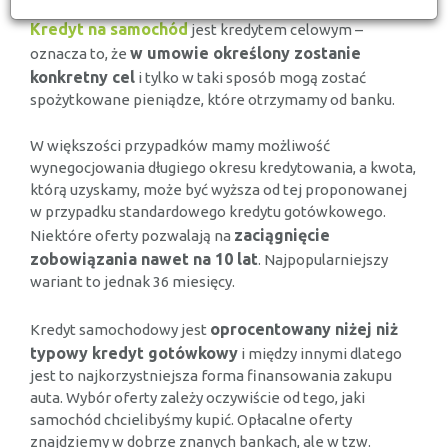
Kredyt na samochód
jest kredytem celowym –
w umowie określony zostanie
oznacza to, że
konkretny cel
i tylko w taki sposób mogą zostać
spożytkowane pieniądze, które otrzymamy od banku.
W większości przypadków mamy możliwość
wynegocjowania długiego okresu kredytowania, a kwota,
którą uzyskamy, może być wyższa od tej proponowanej
w przypadku standardowego kredytu gotówkowego.
zaciągnięcie
Niektóre oferty pozwalają na
zobowiązania nawet na 10 lat
. Najpopularniejszy
wariant to jednak 36 miesięcy.
oprocentowany niżej niż
Kredyt samochodowy jest
typowy kredyt gotówkowy
i między innymi dlatego
jest to najkorzystniejsza forma finansowania zakupu
auta. Wybór oferty zależy oczywiście od tego, jaki
samochód chcielibyśmy kupić. Opłacalne oferty
znajdziemy w dobrze znanych bankach, ale w tzw.