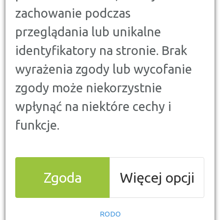
jesteśmy zmuszeni wspomóc się pieniędzmi z
zachowanie podczas
kredytu. Istnieje kilka możliwości sfinansowania
przeglądania lub unikalne
takiego zakupu, jednak zdecydowanie
najkorzystniejszą z nich jest zaciągnięcie
identyfikatory na stronie. Brak
celowego kredytu samochodowego. Czym
charakteryzuje się takie zobowiązanie i dlaczego
wyrażenia zgody lub wycofanie
jest to najlepsze rozwiązanie dla kupującego?
zgody może niekorzystnie
wpłynąć na niektóre cechy i
funkcje.
Zgoda
Więcej opcji
Czym charakteryzuje się
kredyt samochodowy?
RODO