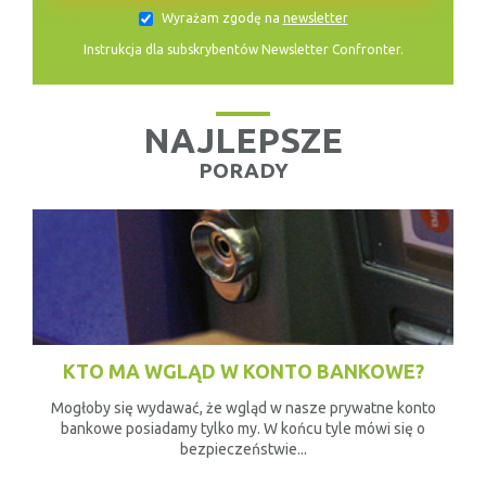
Wyrażam zgodę na
newsletter
Instrukcja dla subskrybentów Newsletter Confronter.
NAJLEPSZE
PORADY
KTO MA WGLĄD W KONTO BANKOWE?
Mogłoby się wydawać, że wgląd w nasze prywatne konto
bankowe posiadamy tylko my. W końcu tyle mówi się o
bezpieczeństwie...