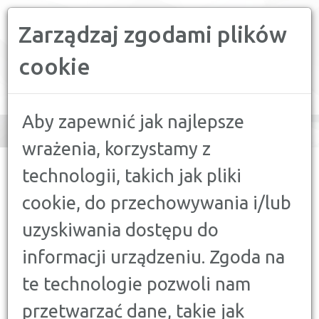
Zarządzaj zgodami plików
PORÓWNYWARKA FINANSOWA
cookie
Toggle
navigation
Aby zapewnić jak najlepsze
wrażenia, korzystamy z
CONFRONTER
>
PORADY
>
KONTA, LOKATY
>
KTO MA WGLĄD W
technologii, takich jak pliki
KONTO BANKOWE?
cookie, do przechowywania i/lub
KONTA, LOKATY
uzyskiwania dostępu do
KTO MA WGLĄD W KONTO
informacji urządzeniu. Zgoda na
BANKOWE?
6 KWIETNIA 2016
te technologie pozwoli nam
przetwarzać dane, takie jak
Mogłoby się wydawać, że wgląd w nasze