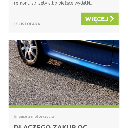
remont, sprzęty albo bieżące wydatki....
WIĘCEJ
13 LISTOPADA
finanse a motoryzacja
DLACZEGO ZAKUP OC