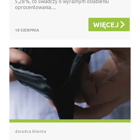
5,28 %, co świadczy o wyraźnym osłabieniu
oprocentowania....
WIĘCEJ
18 SIERPNIA
doradca klienta