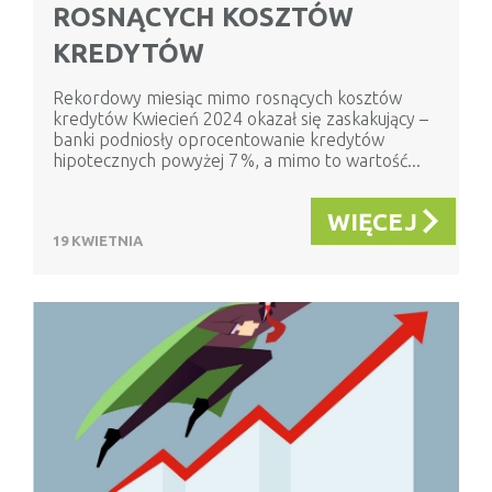
ROSNĄCYCH KOSZTÓW
KREDYTÓW
Rekordowy miesiąc mimo rosnących kosztów
kredytów Kwiecień 2024 okazał się zaskakujący –
banki podniosły oprocentowanie kredytów
hipotecznych powyżej 7 %, a mimo to wartość...
WIĘCEJ
19 KWIETNIA