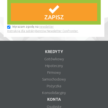
Wyrażam zgodę na
newsletter
Instrukcja dla subskrybentów Newsletter Confronter.
KREDYTY
Gotówkowy
Hipoteczny
Firmowy
Samochodowy
Pożyczka
Konsolidacyjny
KONTA
Osobiste