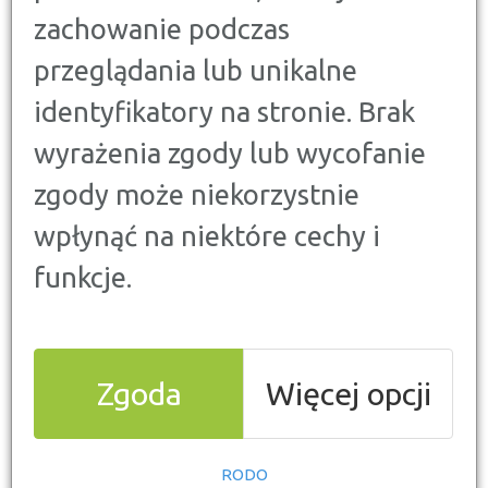
zachowanie podczas
przeglądania lub unikalne
identyfikatory na stronie. Brak
wyrażenia zgody lub wycofanie
zgody może niekorzystnie
Kiedy oszczędzać się opłaca? Przegląd najlepszych
lokat
wpłynąć na niektóre cechy i
W sierpniu 2023 rynek depozytów odnotował spadek
funkcje.
średniej stopy do
5,28 %
, co świadczy o wyraźnym
osłabieniu oprocentowania. A przecież na rynku
wciąż można było znaleźć perełki z zyskiem nawet
8,6 %
, wymagające jednak określonej strategii
Zgoda
Więcej opcji
działań.
RODO
Lokaty szybkie i dochodowe