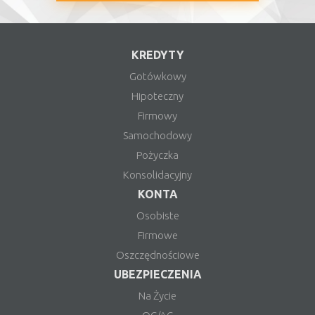
KREDYTY
Gotówkowy
Hipoteczny
Firmowy
Samochodowy
Pożyczka
Konsolidacyjny
KONTA
Osobiste
Firmowe
Oszczędnościowe
UBEZPIECZENIA
Na Życie