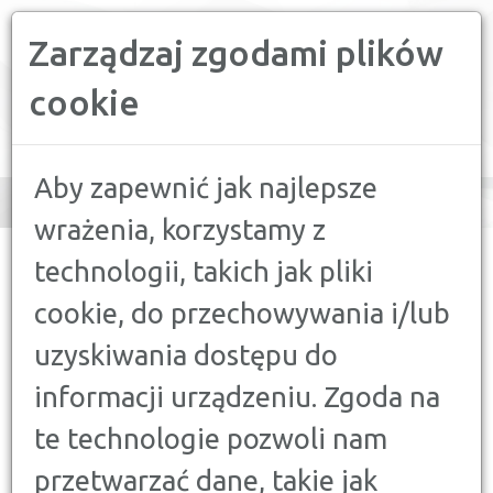
Zarządzaj zgodami plików
PORÓWNYWARKA FINANSOWA
cookie
Toggle
navigation
Aby zapewnić jak najlepsze
wrażenia, korzystamy z
CONFRONTER
>
PORADY
>
KONTA, LOKATY
>
KIEDY
technologii, takich jak pliki
OSZCZĘDZAĆ SIĘ OPŁACA? PRZEGLĄD NAJLEPSZYCH LOKAT
cookie, do przechowywania i/lub
KONTA, LOKATY
uzyskiwania dostępu do
KIEDY OSZCZĘDZAĆ SIĘ
informacji urządzeniu. Zgoda na
OPŁACA? PRZEGLĄD
NAJLEPSZYCH LOKAT
te technologie pozwoli nam
18 SIERPNIA 2023
przetwarzać dane, takie jak