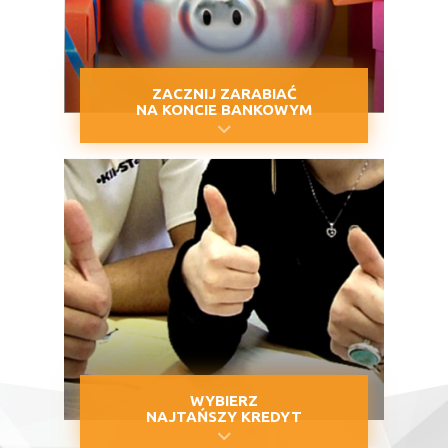
ZACZNIJ ZARABIAĆ
NA KONCIE BANKOWYM
WYBIERZ
NAJTAŃSZY KREDYT