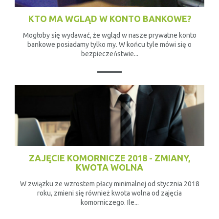
KTO MA WGLĄD W KONTO BANKOWE?
Mogłoby się wydawać, że wgląd w nasze prywatne konto
bankowe posiadamy tylko my. W końcu tyle mówi się o
bezpieczeństwie...
ZAJĘCIE KOMORNICZE 2018 - ZMIANY,
KWOTA WOLNA
W związku ze wzrostem płacy minimalnej od stycznia 2018
roku, zmieni się również kwota wolna od zajęcia
komorniczego. Ile...