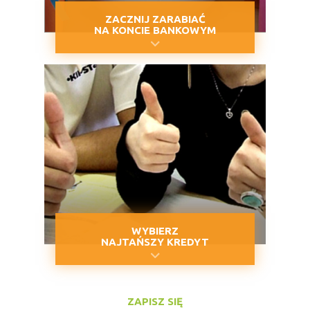
ZACZNIJ ZARABIAĆ
NA KONCIE BANKOWYM
WYBIERZ
NAJTAŃSZY KREDYT
ZAPISZ SIĘ