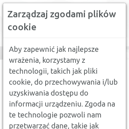
Zarządzaj zgodami plików
PORÓWNYWARKA FINANSOWA
cookie
Toggle
navigation
Aby zapewnić jak najlepsze
wrażenia, korzystamy z
CONFRONTER
>
PORADY
>
DORADCA KLIENTA
>
ZWROT
technologii, takich jak pliki
TOWARU KUPIONEGO PRZEZ INTERNET - PRAWA
KONSUMENTA
cookie, do przechowywania i/lub
uzyskiwania dostępu do
DORADCA KLIENTA
ZWROT TOWARU KUPIONEGO
informacji urządzeniu. Zgoda na
PRZEZ INTERNET - PRAWA
te technologie pozwoli nam
KONSUMENTA
przetwarzać dane, takie jak
15 MARCA 2017