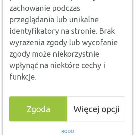
zachowanie podczas
AKTUALIZACJA: SIERPIEŃ 2019
przeglądania lub unikalne
Zakupy przez internet bywają ryzykowne – nie
identyfikatory na stronie. Brak
możemy dokładnie obejrzeć ani przymierzyć
kupowanej rzeczy. Jako konsumenci mamy jednak
wyrażenia zgody lub wycofanie
prawo do zwrotu towaru kupionego online.
zgody może niekorzystnie
Sprawdzamy, jakie zasady i terminy obowiązują
konsumentów i jakie mają oni przywileje.
wpłynąć na niektóre cechy i
funkcje.
Zgoda
Więcej opcji
Prawo do zwrotu towaru
RODO