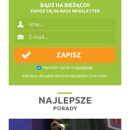
BĄDŹ NA BIEŻĄCO!!
ZAPISZ SIĘ NA NASZ NEWSLETTER
Wyrażam zgodę na
newsletter
Instrukcja dla subskrybentów Newsletter Confronter.
NAJLEPSZE
PORADY