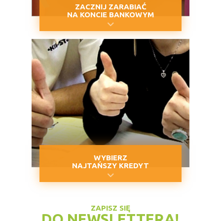
ZACZNIJ ZARABIAĆ
NA KONCIE BANKOWYM
WYBIERZ
NAJTAŃSZY KREDYT
ZAPISZ SIĘ
DO NEWSLETTERA!