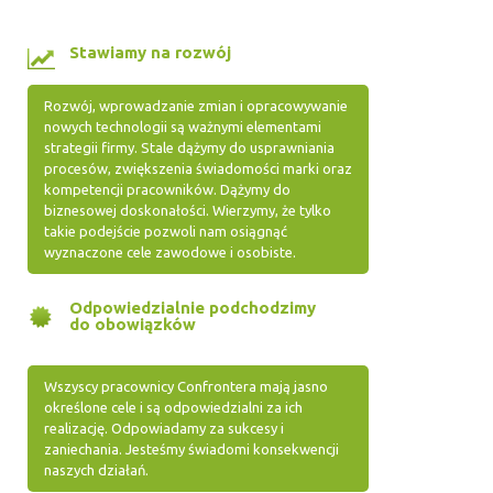
Stawiamy na rozwój
Rozwój, wprowadzanie zmian i opracowywanie
nowych technologii są ważnymi elementami
strategii firmy. Stale dążymy do usprawniania
procesów, zwiększenia świadomości marki oraz
kompetencji pracowników. Dążymy do
biznesowej doskonałości. Wierzymy, że tylko
takie podejście pozwoli nam osiągnąć
wyznaczone cele zawodowe i osobiste.
Odpowiedzialnie podchodzimy
do obowiązków
Wszyscy pracownicy Confrontera mają jasno
określone cele i są odpowiedzialni za ich
realizację. Odpowiadamy za sukcesy i
zaniechania. Jesteśmy świadomi konsekwencji
naszych działań.