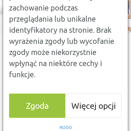
zachowanie podczas
przeglądania lub unikalne
identyfikatory na stronie. Brak
wyrażenia zgody lub wycofanie
zgody może niekorzystnie
OBSZARY DZIAŁANIA
wpłynąć na niektóre cechy i
funkcje.
Porównywarka
finansowa
Zgoda
Więcej opcji
Confronter to nowoczesna
RODO
porównywarka finansowa, dzięki której