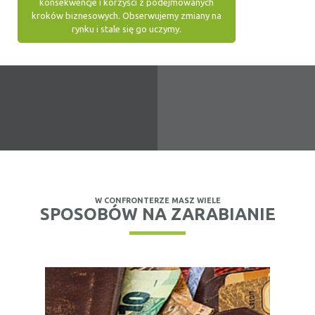
konsekwencje i korzyści z podejmowanych
kroków biznesowych. Obserwujemy zmiany na
rynku i stale się go uczymy.
W CONFRONTERZE MASZ WIELE
SPOSOBÓW NA ZARABIANIE