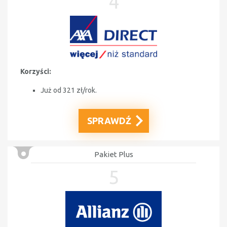
4
Korzyści:
Już od 321 zł/rok.
SPRAWDŹ
Pakiet Plus
5