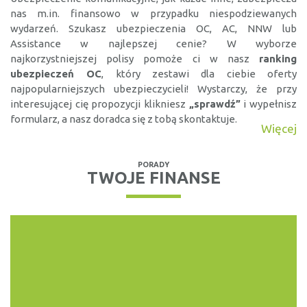
nas m.in. finansowo w przypadku niespodziewanych
wydarzeń. Szukasz ubezpieczenia OC, AC, NNW lub
Assistance w najlepszej cenie? W wyborze
najkorzystniejszej polisy pomoże ci w nasz
ranking
ubezpieczeń OC
, który zestawi dla ciebie oferty
najpopularniejszych ubezpieczycieli! Wystarczy, że przy
interesującej cię propozycji klikniesz
„sprawdź”
i wypełnisz
formularz, a nasz doradca się z tobą skontaktuje.
Więcej
PORADY
TWOJE FINANSE
KREDYTY, POŻYCZKI
RANKING DARMOWYCH
POŻYCZEK
Wiele firm pożyczkowych oferuję możliwość uzyskania
pierwszej pożyczki bez...
WIĘCEJ