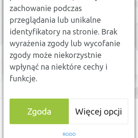
zachowanie podczas
przeglądania lub unikalne
identyfikatory na stronie. Brak
wyrażenia zgody lub wycofanie
zgody może niekorzystnie
Ranking ubezpieczeń OC/AC
wpłynąć na niektóre cechy i
Sprawdź i wybierz najlepsze dla siebie.
funkcje.
Zgoda
Więcej opcji
WYNIKI PORÓWNANIA
(7)
PZU auto OC
RODO