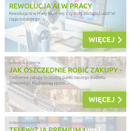
REWOLUCJA AI W PRACY
BIUROWEJ. CZY BOTY ZASTĄPIĄ
Rewolucja AI w Pracy Biurowej: Czy Boty Zastąpią Ludzi? W
ciągu ostatniego...
LUDZI?
WIĘCEJ
DORADCA KLIENTA
JAK OSZCZĘDNIE ROBIĆ ZAKUPY -
LISTA WSKAZÓWEK
Codzienne zakupy to istotny punkt naszego budżetu
domowego. Pochłaniają sporo...
WIĘCEJ
DORADCA KLIENTA
TELEWIZJA PREMIUM I