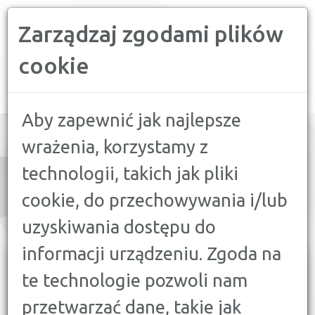
Zarządzaj zgodami plików
PORÓWNYWARKA FINANSOWA
cookie
Toggle
navigation
Aby zapewnić jak najlepsze
wrażenia, korzystamy z
technologii, takich jak pliki
PORÓWNAJ:
cookie, do przechowywania i/lub
7
UBEZPIECZENIA NA ŻYCIE
uzyskiwania dostępu do
7
UBEZPIECZENIA KOMUNIKACYJNE
informacji urządzeniu. Zgoda na
te technologie pozwoli nam
SPRAWDŹ NAJNOWSZE OFERTY
UBEZPIECZEŃ KOMUNIKACYJNYCH
I
przetwarzać dane, takie jak
WYBIERZ NAJLEPSZE
DLA SIEBIE
!