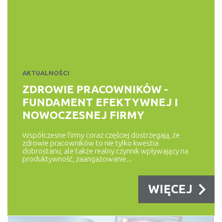
DORADCA KLIENTA
5 SPOSOBÓW NA SPŁATĘ
DŁUGÓW
Dane Biura Informacji Kredytowej (BIK) pokazują, że suma
zadłużeń Polaków wynosi...
AKTUALNOŚCI
WIĘCEJ
ZDROWIE PRACOWNIKÓW -
FUNDAMENT EFEKTYWNEJ I
NOWOCZESNEJ FIRMY
KONTA, LOKATY
RANKING KONT OSOBISTYCH
Współczesne firmy coraz częściej dostrzegają, że
zdrowie pracowników to nie tylko kwestia
Ranking kont osobistych na maj 2025 – najlepsze darmowe
dobrostanu, ale także realny czynnik wpływający na
produktywność, zaangażowanie...
konta w Polsce Poniżej...
WIĘCEJ
WIĘCEJ