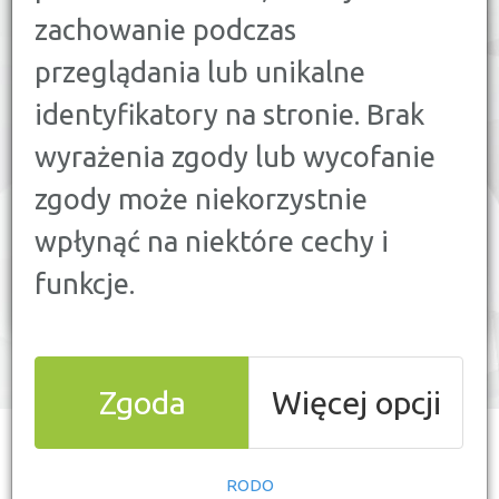
FIRMOWYCH
I WYBIERZ NAJLEPSZE
DLA
zachowanie podczas
SIEBIE
!
przeglądania lub unikalne
identyfikatory na stronie. Brak
wyrażenia zgody lub wycofanie
zgody może niekorzystnie
wpłynąć na niektóre cechy i
Ranking kont osobistych
funkcje.
maj 2025
Zgoda
Więcej opcji
POLECANE OFERTY
PORÓWNANIE
KONT FIRMOWYCH
RODO