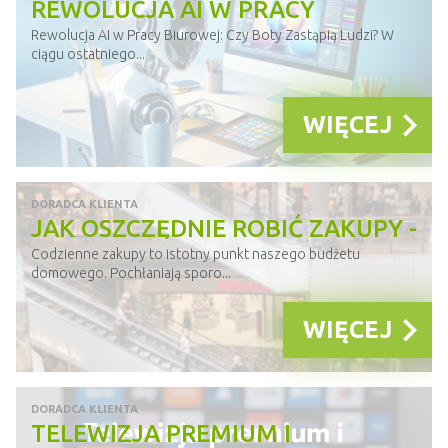
REWOLUCJA AI W PRACY
BIUROWEJ. CZY BOTY ZASTĄPIĄ
Rewolucja AI w Pracy Biurowej: Czy Boty Zastąpią Ludzi? W
ciągu ostatniego...
LUDZI?
WIĘCEJ
DORADCA KLIENTA
JAK OSZCZĘDNIE ROBIĆ ZAKUPY -
LISTA WSKAZÓWEK
Codzienne zakupy to istotny punkt naszego budżetu
domowego. Pochłaniają sporo...
WIĘCEJ
DORADCA KLIENTA
TELEWIZJA PREMIUM I