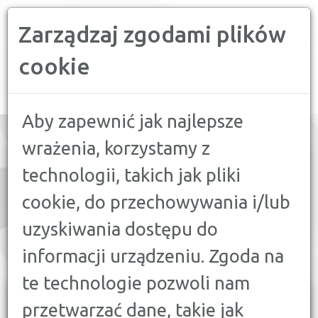
Zarządzaj zgodami plików
PORÓWNYWARKA FINANSOWA
cookie
Toggle
navigation
Aby zapewnić jak najlepsze
wrażenia, korzystamy z
technologii, takich jak pliki
PORÓWNAJ:
cookie, do przechowywania i/lub
12
KONTA OSOBISTE
uzyskiwania dostępu do
10
KONTA FIRMOWE
informacji urządzeniu. Zgoda na
8
KONTA OSZCZĘDNOŚCIOWE
te technologie pozwoli nam
przetwarzać dane, takie jak
SPRAWDŹ NAJNOWSZE OFERTY
KONT