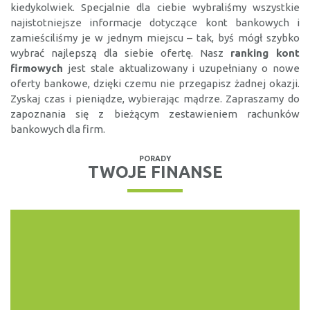
kiedykolwiek. Specjalnie dla ciebie wybraliśmy wszystkie
najistotniejsze informacje dotyczące kont bankowych i
zamieściliśmy je w jednym miejscu – tak, byś mógł szybko
wybrać najlepszą dla siebie ofertę. Nasz
ranking kont
firmowych
jest stale aktualizowany i uzupełniany o nowe
oferty bankowe, dzięki czemu nie przegapisz żadnej okazji.
Zyskaj czas i pieniądze, wybierając mądrze. Zapraszamy do
zapoznania się z bieżącym zestawieniem rachunków
bankowych dla firm.
PORADY
TWOJE FINANSE
KREDYTY, POŻYCZKI
RANKING DARMOWYCH
POŻYCZEK
Wiele firm pożyczkowych oferuję możliwość uzyskania
pierwszej pożyczki bez...
WIĘCEJ