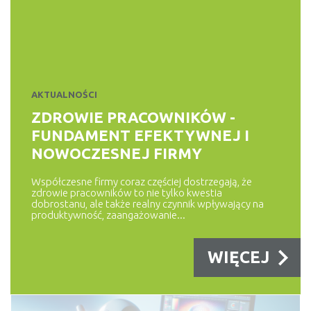
DORADCA KLIENTA
5 SPOSOBÓW NA SPŁATĘ
DŁUGÓW
Dane Biura Informacji Kredytowej (BIK) pokazują, że suma
zadłużeń Polaków wynosi...
AKTUALNOŚCI
WIĘCEJ
ZDROWIE PRACOWNIKÓW -
FUNDAMENT EFEKTYWNEJ I
NOWOCZESNEJ FIRMY
KONTA, LOKATY
RANKING KONT OSOBISTYCH
Współczesne firmy coraz częściej dostrzegają, że
zdrowie pracowników to nie tylko kwestia
Ranking kont osobistych na maj 2025 – najlepsze darmowe
dobrostanu, ale także realny czynnik wpływający na
produktywność, zaangażowanie...
konta w Polsce Poniżej...
WIĘCEJ
WIĘCEJ