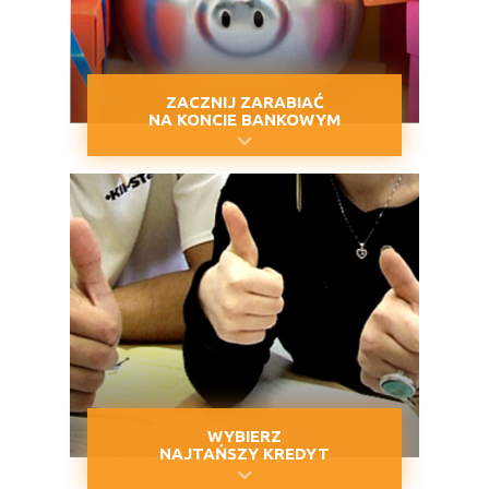
ZACZNIJ ZARABIAĆ
NA KONCIE BANKOWYM
WYBIERZ
NAJTAŃSZY KREDYT