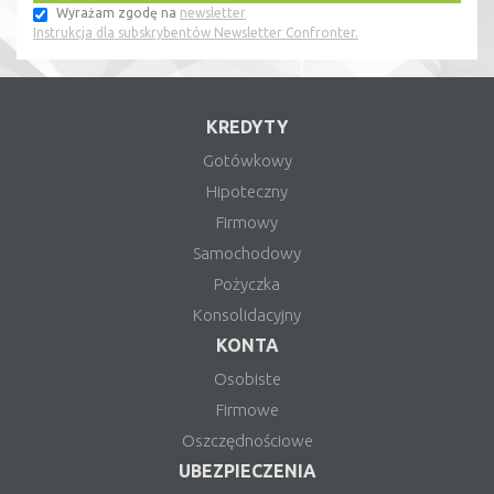
Wyrażam zgodę na
newsletter
Instrukcja dla subskrybentów Newsletter Confronter.
KREDYTY
Gotówkowy
Hipoteczny
Firmowy
Samochodowy
Pożyczka
Konsolidacyjny
KONTA
Osobiste
Firmowe
Oszczędnościowe
UBEZPIECZENIA