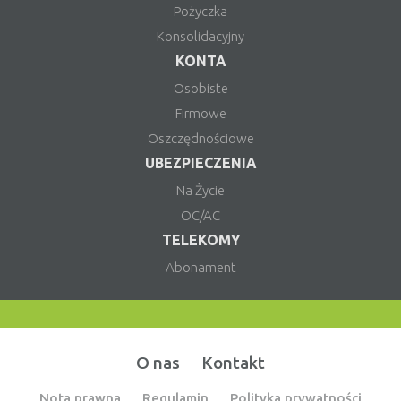
Pożyczka
Konsolidacyjny
KONTA
Osobiste
Firmowe
Oszczędnościowe
UBEZPIECZENIA
Na Życie
OC/AC
TELEKOMY
Abonament
O nas
Kontakt
Nota prawna
Regulamin
Polityka prywatności