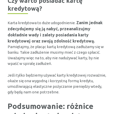
Czy warto posiadać kartę
kredytową?
Zanim jednak
Karta kredytowa to duże udogodnienie.
zdecydujemy się ją nabyć, przeanalizujmy
dokładnie wady i zalety posiadania karty
kredytowej oraz swoją zdolność kredytową.
Pamiętajmy, że płacąc kartą kredytową zadłużamy się w
banku. Takie zadłużenie musimy mieć z czego spłacić.
Uważajmy więc na to, aby nie nadużywać karty, by nie
wpaść w spiralę zadłużeń.
Jeśli tylko będziemy używać karty kredytowej rozważnie,
okaże się ona wygodną i korzystną formą kredytu,
umożliwiającą elastyczne pożyczanie pieniędzy wtedy,
gdy będą nam one potrzebne.
Podsumowanie: różnice