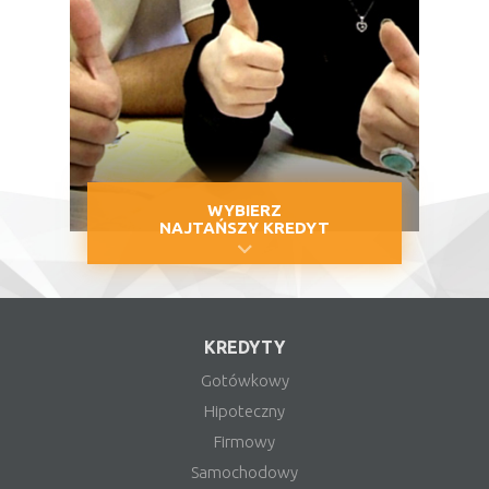
WYBIERZ
NAJTAŃSZY KREDYT
KREDYTY
Gotówkowy
Hipoteczny
Firmowy
Samochodowy