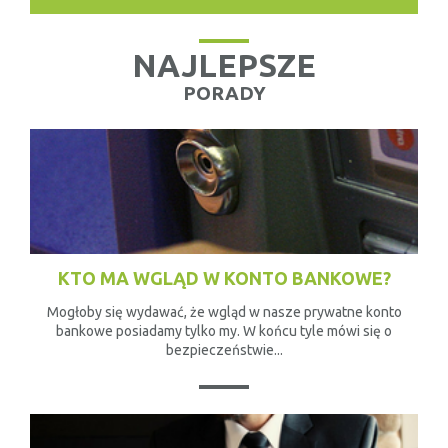
NAJLEPSZE
PORADY
KTO MA WGLĄD W KONTO BANKOWE?
Mogłoby się wydawać, że wgląd w nasze prywatne konto
bankowe posiadamy tylko my. W końcu tyle mówi się o
bezpieczeństwie...