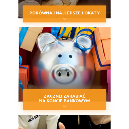
PORÓWNAJ NAJLEPSZE LOKATY
ZACZNIJ ZARABIAĆ
NA KONCIE BANKOWYM