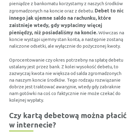
pieniądze z bankomatu korzystamy z naszych środków
Debet to nic
zgromadzonych na koncie oraz z debetu.
innego jak ujemne saldo na rachunku, które
zaistnieje wtedy, gdy wypłacimy więcej
pieniędzy, niż posiadaliśmy na koncie.
Wówczas na
koncie wystąpi ujemny stan konta, a następnie zostaną
naliczone odsetki, ale wyłącznie do pożyczonej kwoty.
Oprocentowanie czy okres potrzebny na spłatę debetu
ustalany jest przez bank. Z kolei wysokość debetu, to
zazwyczaj kwota nie większa od salda zgromadzonych
na naszym koncie środków. Tego rodzaju rozwiązanie
dobrze jest traktować awaryjnie, wtedy gdy zabraknie
nam gotówki na coś co faktycznie nie może czekać do
kolejnej wypłaty.
Czy kartą debetową można płacić
w internecie?