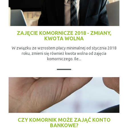
ZAJĘCIE KOMORNICZE 2018 - ZMIANY,
KWOTA WOLNA
W związku ze wzrostem płacy minimalnej od stycznia 2018
roku, zmieni się również kwota wolna od zajęcia
komorniczego. Ile...
CZY KOMORNIK MOŻE ZAJĄĆ KONTO
BANKOWE?