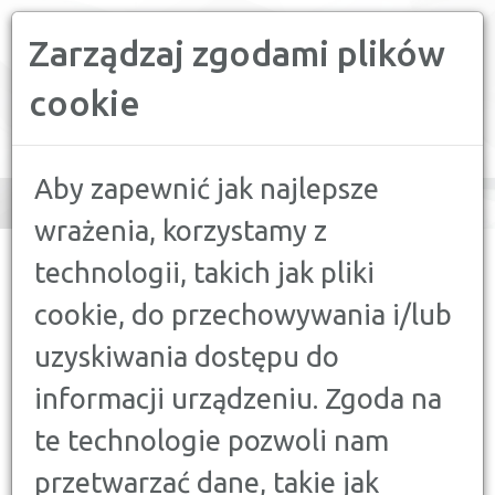
Zarządzaj zgodami plików
PORÓWNYWARKA FINANSOWA
cookie
Toggle
navigation
Aby zapewnić jak najlepsze
wrażenia, korzystamy z
CONFRONTER
>
PORADY
>
KONTA, LOKATY
>
CZYM RÓŻNI SIĘ
technologii, takich jak pliki
KARTA KREDYTOWA OD DEBETOWEJ?
cookie, do przechowywania i/lub
KONTA, LOKATY
uzyskiwania dostępu do
CZYM RÓŻNI SIĘ KARTA
informacji urządzeniu. Zgoda na
KREDYTOWA OD DEBETOWEJ?
13 GRUDNIA 2024
te technologie pozwoli nam
przetwarzać dane, takie jak
Na co dzień często korzystamy z kart debetowych