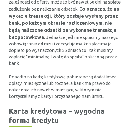
zależności od oferty może to być nawet 56 dni na spłatę
Co oznacza, że na
zadłużenia bez naliczania odsetek.
wykazie transakcji, który zostaje wysłany przez
bank, po każdym okresie rozliczeniowym, nie
będą naliczone odsetki za wykonane transakcje
bezgotówkowe.
Jednakże jeśli nie spłacimy naszego
zobowiązania od razu i zdecydujemy, że spłacimy je
dopiero po wyznaczonych 56 dniach to i tak musimy
zapłacić "minimalną kwotę do spłaty" obliczoną przez
bank.
Ponadto za kartę kredytową pobierane są dodatkowe
opłaty, miesięczne lub roczne, a bank ma prawo do
naliczenia ich nawet w miesiącu, w którym nie
korzystaliśmy z karty i przyznanego nam limitu.
Karta kredytowa – wygodna
forma kredytu