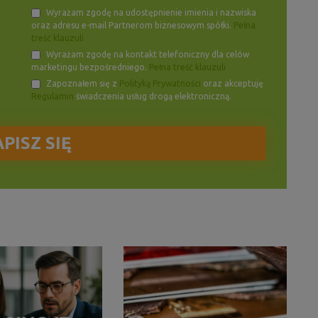
Wyrażam zgodę na udostępnienie imienia i nazwiska
oraz adresu e-mail Partnerom biznesowym spółki.
Pełna
treść klauzuli
Wyrażam zgodę na kontakt telefoniczny dla celów
marketingu bezpośredniego.
Pełna treść klauzuli
Zapoznałem się z
Polityką Prywatności
oraz akceptuję
Regulamin
świadczenia usług drogą elektroniczną.