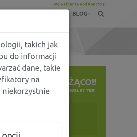
Twoje Finanse Pod Kontrolą!
KONTA
UBEZPIECZENIA
BLOG
logii, takich jak
pu do informacji
IDUALNYCH?
arzać dane, takie
fikatory na
BĄDŹ NA BIEŻĄCO!!
 niekorzystnie
ZAPISZ SIĘ NA NASZ NEWSLETTER
 opcji