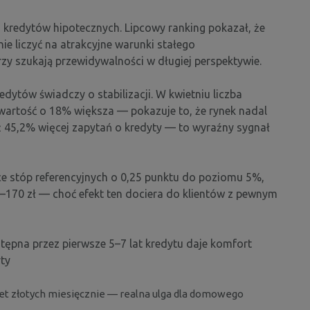
 kredytów hipotecznych. Lipcowy ranking pokazał, że
 liczyć na atrakcyjne warunki stałego
rzy szukają przewidywalności w długiej perspektywie.
ytów świadczy o stabilizacji. W kwietniu liczba
 wartość o 18% większa — pokazuje to, że rynek nadal
 aż 45,2% więcej zapytań o kredyty — to wyraźny sygnał
ce stóp referencyjnych o 0,25 punktu do poziomu 5%,
50–170 zł — choć efekt ten dociera do klientów z pewnym
ępna przez pierwsze 5–7 lat kredytu daje komfort
rty
set złotych miesięcznie — realna ulga dla domowego