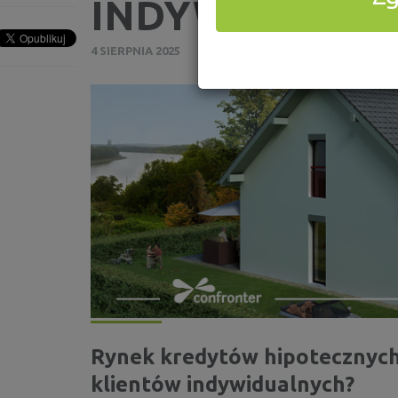
INDYWIDUALN
4 SIERPNIA 2025
Rynek kredytów hipotecznych 
klientów indywidualnych?