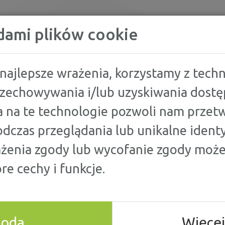
KREDYTY
dami plików cookie
najlepsze wrażenia, korzystamy z techno
przechowywania i/lub uzyskiwania dostę
TÓW HIPOTECZNYCH LATEM 2025 – CO ZMIENIA SIĘ DLA KLIENTÓW INDYW
 na te technologie pozwoli nam przetw
dczas przeglądania lub unikalne identy
TÓW
ażenia zgody lub wycofanie zgody może
re cechy i funkcje.
LATEM 2025 – CO
LA KLIENTÓW
goda
Więcej