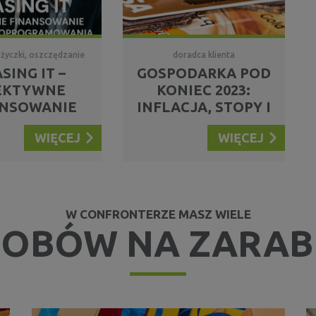
ożyczki, oszczędzanie
doradca klienta
SING IT –
GOSPODARKA POD
EKTYWNE
KONIEC 2023:
ANSOWANIE
INFLACJA, STOPY I
PRZĘTU I
NASTROJE
WIĘCEJ
WIĘCEJ
GRAMOWANIA
GOSPODARCZE
LA FIRM
W CONFRONTERZE MASZ WIELE
OBÓW NA ZARAB