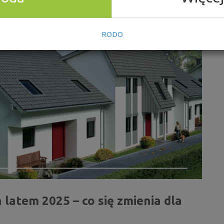
YCH?
RODO
latem 2025 – co się zmienia dla