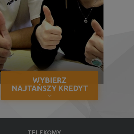
WYBIERZ
NAJTAŃSZY KREDYT
TELEKOMY