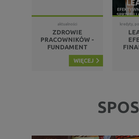
aktualności
kredyty, p
ZDROWIE
LEA
PRACOWNIKÓW -
EF
FUNDAMENT
FIN
EFEKTYWNEJ I
S
WIĘCEJ
NOWOCZESNEJ
OPRO
FIRMY
D
SPOS