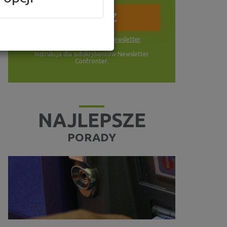
Wyrażam zgodę na
newsletter
Instrukcja dla subskrybentów Newsletter
Confronter.
NAJLEPSZE
PORADY