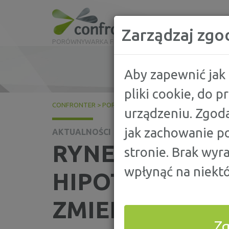
Zarządzaj zgo
PORÓWNYWARKA FINANSOWA
Aby zapewnić jak 
pliki cookie, do 
CONFRONTER
>
PORADY
>
AKTUALNOŚCI
>
RYNEK KREDY
urządzeniu. Zgoda
jak zachowanie po
AKTUALNOŚCI
RYNEK KREDY
stronie. Brak wyr
wpłynąć na niektó
HIPOTECZNYCH 
ZMIENIA SIĘ D
Z