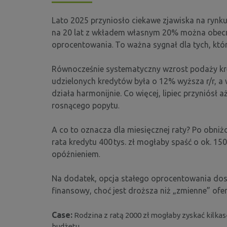
Lato 2025 przyniosło ciekawe zjawiska na rynku
na 20 lat z wkładem własnym 20% można obecnie
oprocentowania
To ważna sygnał dla tych, któ
.
Równocześnie systematyczny wzrost podaży kred
udzielonych kredytów była o 12% wyższa r/r, a
działa harmonijnie.
Co więcej, lipiec przyniósł
rosnącego popytu
.
A co to oznacza dla miesięcznej raty? Po obniż
rata kredytu 400 tys. zł mogłaby spaść o ok. 1
opóźnieniem
.
Na dodatek, opcja stałego oprocentowania dost
finansowy, choć jest droższa niż „zmienne” ofe
Case:
Rodzina z ratą 2000 zł mogłaby zyskać kilka
budżetu.