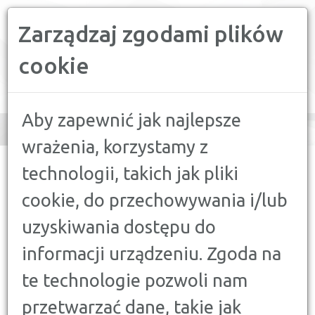
Zarządzaj zgodami plików
PORÓWNYWARKA FINANSOWA
cookie
Toggle
navigation
Aby zapewnić jak najlepsze
wrażenia, korzystamy z
CONFRONTER
>
PORADY
>
DORADCA KLIENTA
>
ERGONOMIA W
technologii, takich jak pliki
BIURZE - CZY TO WAŻNE?
cookie, do przechowywania i/lub
DORADCA KLIENTA
uzyskiwania dostępu do
ERGONOMIA W BIURZE - CZY TO
informacji urządzeniu. Zgoda na
WAŻNE?
20 CZERWCA 2025
te technologie pozwoli nam
przetwarzać dane, takie jak