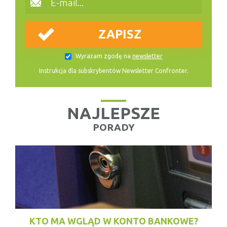
Wyrażam zgodę na
newsletter
Instrukcja dla subskrybentów Newsletter Confronter.
NAJLEPSZE
PORADY
KTO MA WGLĄD W KONTO BANKOWE?