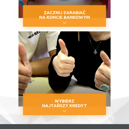
ZACZNIJ ZARABIAĆ
NA KONCIE BANKOWYM
WYBIERZ
NAJTAŃSZY KREDYT