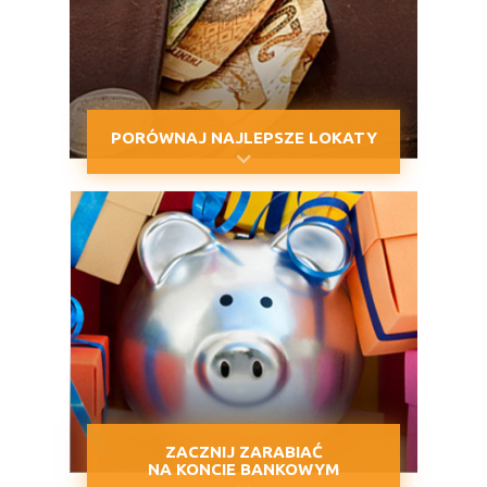
PORÓWNAJ NAJLEPSZE LOKATY
ZACZNIJ ZARABIAĆ
NA KONCIE BANKOWYM