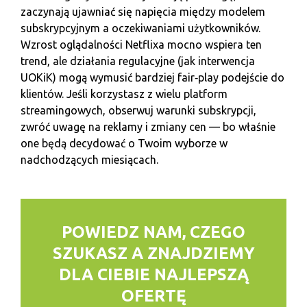
zaczynają ujawniać się napięcia między modelem
subskrypcyjnym a oczekiwaniami użytkowników.
Wzrost oglądalności Netflixa mocno wspiera ten
trend, ale działania regulacyjne (jak interwencja
UOKiK) mogą wymusić bardziej fair‑play podejście do
klientów. Jeśli korzystasz z wielu platform
streamingowych, obserwuj warunki subskrypcji,
zwróć uwagę na reklamy i zmiany cen — bo właśnie
one będą decydować o Twoim wyborze w
nadchodzących miesiącach.
POWIEDZ NAM, CZEGO
SZUKASZ
A ZNAJDZIEMY
DLA CIEBIE NAJLEPSZĄ
OFERTĘ