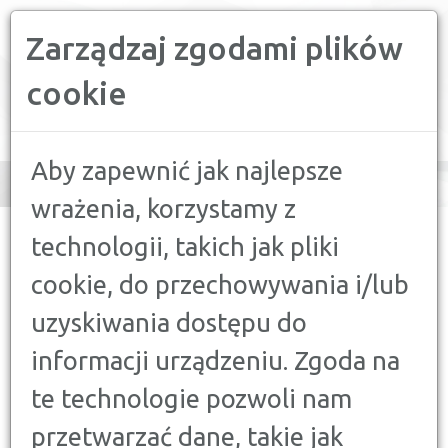
Zarządzaj zgodami plików
PORÓWNYWARKA FINANSOWA
cookie
Toggle
navigation
Aby zapewnić jak najlepsze
wrażenia, korzystamy z
CONFRONTER
>
PORADY
>
DORADCA KLIENTA
>
STREAMING I
technologii, takich jak pliki
TELEWIZJA W III KWARTALE 2025 — JAK ZMIENIA SIĘ RYNEK
VOD?
cookie, do przechowywania i/lub
uzyskiwania dostępu do
DORADCA KLIENTA
STREAMING I TELEWIZJA W III
informacji urządzeniu. Zgoda na
KWARTALE 2025 — JAK ZMIENIA
te technologie pozwoli nam
SIĘ RYNEK VOD?
przetwarzać dane, takie jak
14 WRZEŚNIA 2025