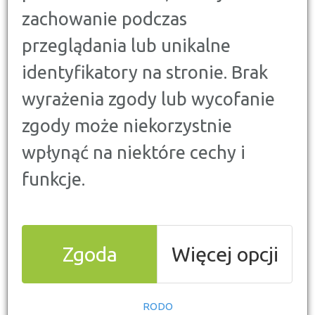
zachowanie podczas
przeglądania lub unikalne
identyfikatory na stronie. Brak
wyrażenia zgody lub wycofanie
zgody może niekorzystnie
wpłynąć na niektóre cechy i
funkcje.
Wzrost oglądalności:
Zgoda
Więcej opcji
Netflix napędza segment
streamingowy
RODO