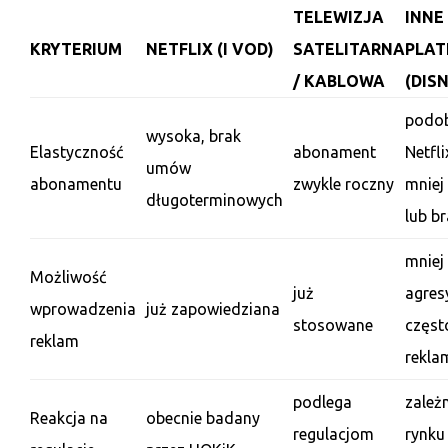
TELEWIZJA
INNE
KRYTERIUM
NETFLIX (I VOD)
SATELITARNA
PLA
/ KABLOWA
(DIS
podob
wysoka, brak
Elastyczność
abonament
Netfli
umów
abonamentu
zwykle roczny
mniej
długoterminowych
lub b
mniej
Możliwość
już
agres
wprowadzenia
już zapowiedziana
stosowane
częst
reklam
rekla
podlega
zależ
Reakcja na
obecnie badany
regulacjom
rynku