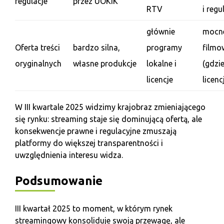
regulacje
przez UOKiK
RTV
i regu
głównie
mocne
Oferta treści
bardzo silna,
programy
filmo
oryginalnych
własne produkcje
lokalne i
(gdzi
licencje
licen
W III kwartale 2025 widzimy krajobraz zmieniającego
się rynku: streaming staje się dominującą ofertą, ale
konsekwencje prawne i regulacyjne zmuszają
platformy do większej transparentności i
uwzględnienia interesu widza.
Podsumowanie
III kwartał 2025 to moment, w którym rynek
streamingowy konsoliduje swoją przewagę, ale