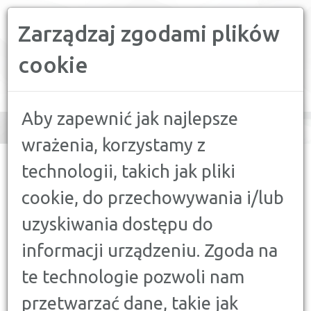
Zarządzaj zgodami plików
PORÓWNYWARKA FINANSOWA
cookie
Toggle
navigation
Aby zapewnić jak najlepsze
wrażenia, korzystamy z
CONFRONTER
>
PORADY
>
KONTA, LOKATY
>
KONTO
technologii, takich jak pliki
PRZEKORZYSTNE BIZNES – KONTO DLA FIRM ZA DARMO Z
PREMIĄ DO 2000 ZŁ!
cookie, do przechowywania i/lub
uzyskiwania dostępu do
KONTA, LOKATY
KONTO PRZEKORZYSTNE
informacji urządzeniu. Zgoda na
BIZNES – KONTO DLA FIRM ZA
te technologie pozwoli nam
DARMO Z PREMIĄ DO 2000 ZŁ!
przetwarzać dane, takie jak
17 MAJA 2023