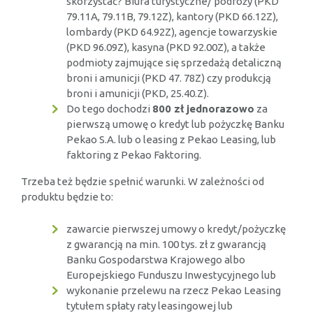
skorzystać? Biura turystyczne/ podróży (PKD
79.11A, 79.11B, 79.12Z), kantory (PKD 66.12Z),
lombardy (PKD 64.92Z), agencje towarzyskie
(PKD 96.09Z), kasyna (PKD 92.00Z), a także
podmioty zajmujące się sprzedażą detaliczną
broni i amunicji (PKD 47. 78Z) czy produkcją
broni i amunicji (PKD, 25.40.Z).
Do tego dochodzi
800 zł jednorazowo
za
pierwszą umowę o kredyt lub pożyczkę Banku
Pekao S.A. lub o leasing z Pekao Leasing, lub
faktoring z Pekao Faktoring.
Trzeba też będzie spełnić warunki. W zależności od
produktu będzie to:
zawarcie pierwszej umowy o kredyt/pożyczkę
z gwarancją na min. 100 tys. zł z gwarancją
Banku Gospodarstwa Krajowego albo
Europejskiego Funduszu Inwestycyjnego lub
wykonanie przelewu na rzecz Pekao Leasing
tytułem spłaty raty leasingowej lub