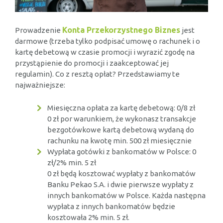
Konta Przekorzystnego Biznes
Prowadzenie
jest
darmowe (trzeba tylko podpisać umowę o rachunek i o
kartę debetową w czasie promocji i wyrazić zgodę na
przystąpienie do promocji i zaakceptować jej
regulamin). Co z resztą opłat? Przedstawiamy te
najważniejsze:
Miesięczna opłata za kartę debetową: 0/8 zł
0 zł por warunkiem, że wykonasz transakcje
bezgotówkowe kartą debetową wydaną do
rachunku na kwotę min. 500 zł miesięcznie
Wypłata gotówki z bankomatów w Polsce: 0
zł/2% min. 5 zł
0 zł będą kosztować wypłaty z bankomatów
Banku Pekao S.A. i dwie pierwsze wypłaty z
innych bankomatów w Polsce. Każda następna
wypłata z innych bankomatów będzie
kosztowała 2% min. 5 zł.