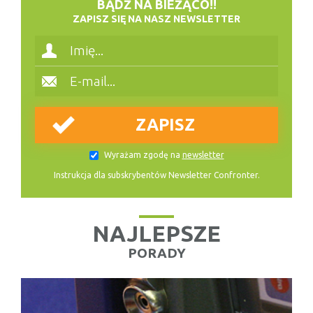
BĄDŹ NA BIEŻĄCO!!
ZAPISZ SIĘ NA NASZ NEWSLETTER
Wyrażam zgodę na
newsletter
Instrukcja dla subskrybentów Newsletter Confronter.
NAJLEPSZE
PORADY