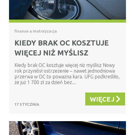
finanse a motoryzacja
KIEDY BRAK OC KOSZTUJE
WIĘCEJ NIŻ MYŚLISZ
Kiedy brak OC kosztuje więcej niż myślisz Nowy
rok przyniósł ostrzeżenie – nawet jednodniowa
przerwa w OC to poważna kara. UFG podkreśliło,
że już 1 700 zł za dzień bez...
WIĘCEJ
17 STYCZNIA