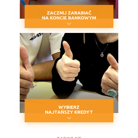
ZACZNIJ ZARABIAĆ
NA KONCIE BANKOWYM
WYBIERZ
NAJTAŃSZY KREDYT