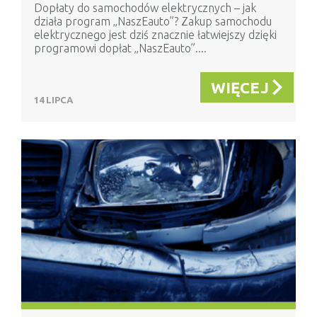
Dopłaty do samochodów elektrycznych – jak
działa program „NaszEauto”? Zakup samochodu
elektrycznego jest dziś znacznie łatwiejszy dzięki
programowi dopłat „NaszEauto”....
WIĘCEJ
14 LIPCA