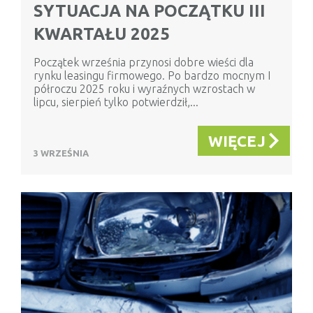
SYTUACJA NA POCZĄTKU III
KWARTAŁU 2025
Początek września przynosi dobre wieści dla
rynku leasingu firmowego. Po bardzo mocnym I
półroczu 2025 roku i wyraźnych wzrostach w
lipcu, sierpień tylko potwierdził,...
WIĘCEJ
3 WRZEŚNIA