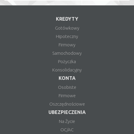
KREDYTY
Gotówkowy
Hipoteczny
Firmowy
Samochodowy
Pożyczka
Konsolidacyjny
KONTA
Osobiste
Firmowe
Oszczędnościowe
UBEZPIECZENIA
Na Życie
OC/AC