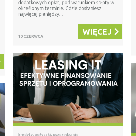
dodatkowych opłat, pod warunkiem spłaty w
określonym terminie. Gdzie dostaniesz
najwięcej pieniędzy...
WIĘCEJ
10 CZERWCA
kredyty, pożyczki, oszczędzanie