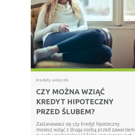
kredyty, pożyczki
CZY MOŻNA WZIĄĆ
KREDYT HIPOTECZNY
PRZED ŚLUBEM?
Zastanawiasz się czy kredyt hipoteczny
możesz wziąć z drugą osobą przed zawarciem