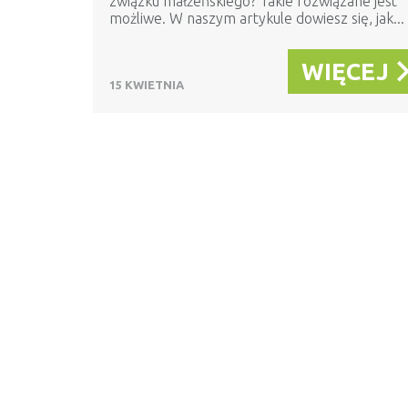
związku małżeńskiego? Takie rozwiązane jest
możliwe. W naszym artykule dowiesz się, jak...
WIĘCEJ
15 KWIETNIA