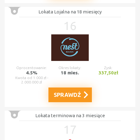
Lokata Lojalna na 18 miesięcy
16
Oprocentowanie:
Okres lokaty:
Zysk:
4.5%
18 mies.
337,50zł
Kwota od 1.000 zł -
2.000.000 zł
SPRAWDŹ
Lokata terminowa na 3 miesiące
17