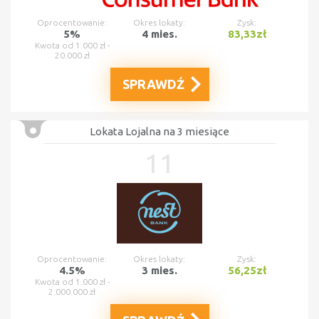
Oprocentowanie:
Okres lokaty:
Zysk:
5%
4 mies.
83,33zł
Kwota od 1.000 zł -
20.000 zł
SPRAWDŹ
Lokata Lojalna na 3 miesiące
11
Oprocentowanie:
Okres lokaty:
Zysk:
4.5%
3 mies.
56,25zł
Kwota od 1.000 zł -
2.000.000 zł