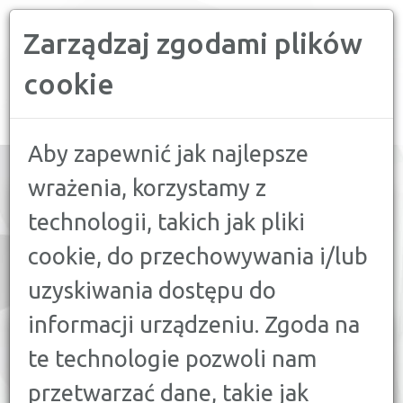
Zarządzaj zgodami plików
PORÓWNYWARKA FINANSOWA
cookie
Toggle
navigation
Aby zapewnić jak najlepsze
wrażenia, korzystamy z
technologii, takich jak pliki
PORÓWNAJ:
cookie, do przechowywania i/lub
8
RYNEK FOREX
uzyskiwania dostępu do
41
LOKATY
informacji urządzeniu. Zgoda na
te technologie pozwoli nam
PORÓWNAJ
LOKATY
przetwarzać dane, takie jak
kwota oszczednosci: