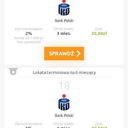
Oprocentowanie:
Okres lokaty:
Zysk:
2%
3 mies.
25,00zł
Kwota od 1.000 zł -
bez ograniczeń
SPRAWDŹ
Lokata terminowa na 6 miesięcy
18
Oprocentowanie:
Okres lokaty:
Zysk: