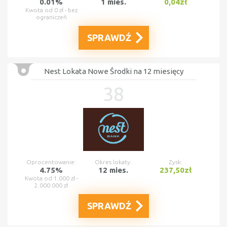
0.01%
1 mies.
0,04zł
Kwota od 0 zł - bez
ograniczeń
SPRAWDŹ
Nest Lokata Nowe Środki na 12 miesięcy
38
Oprocentowanie:
Okres lokaty:
Zysk:
4.75%
12 mies.
237,50zł
Kwota od 1.000 zł -
2.000.000 zł
SPRAWDŹ