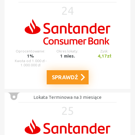
24
Oprocentowanie:
Okres lokaty:
Zysk:
1%
1 mies.
4,17zł
Kwota od 1.000 zł -
1.000.000 zł
SPRAWDŹ
Lokata Terminowa na 3 miesiące
25