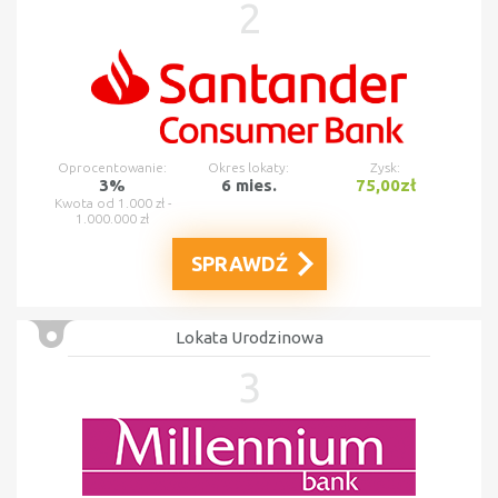
2
Oprocentowanie:
Okres lokaty:
Zysk:
3%
6 mies.
75,00zł
Kwota od 1.000 zł -
1.000.000 zł
SPRAWDŹ
Lokata Urodzinowa
3