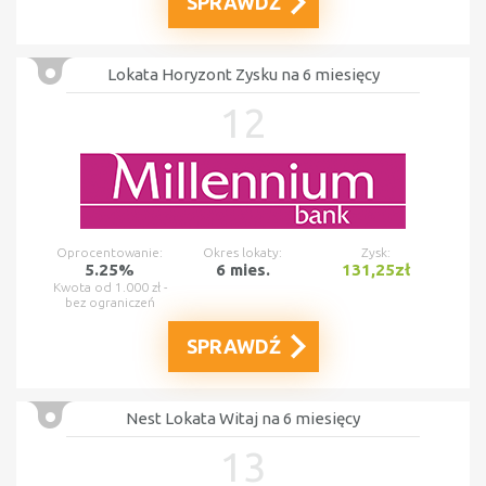
SPRAWDŹ
Lokata Horyzont Zysku na 6 miesięcy
12
Oprocentowanie:
Okres lokaty:
Zysk:
5.25%
6 mies.
131,25zł
Kwota od 1.000 zł -
bez ograniczeń
SPRAWDŹ
Nest Lokata Witaj na 6 miesięcy
13