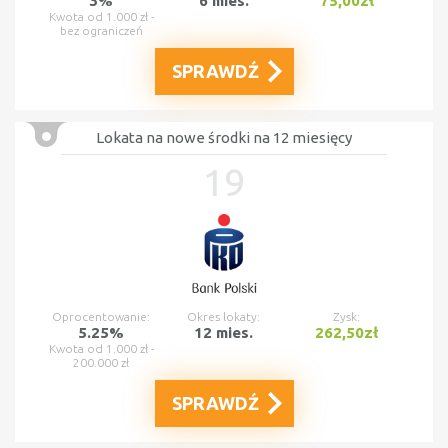
3%
6 mies.
75,00zł
Kwota od 1.000 zł -
bez ograniczeń
SPRAWDŹ
Lokata na nowe środki na 12 miesięcy
19
Oprocentowanie:
Okres lokaty:
Zysk:
5.25%
12 mies.
262,50zł
Kwota od 1.000 zł -
200.000 zł
SPRAWDŹ