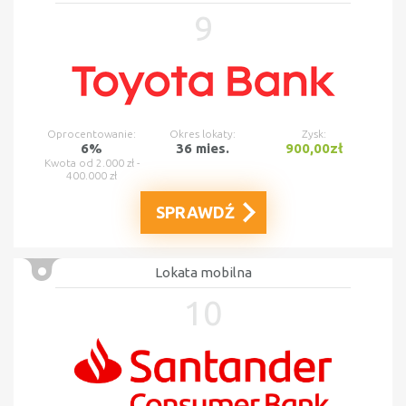
9
Oprocentowanie:
Okres lokaty:
Zysk:
6%
36 mies.
900,00zł
Kwota od 2.000 zł -
400.000 zł
SPRAWDŹ
Lokata mobilna
10