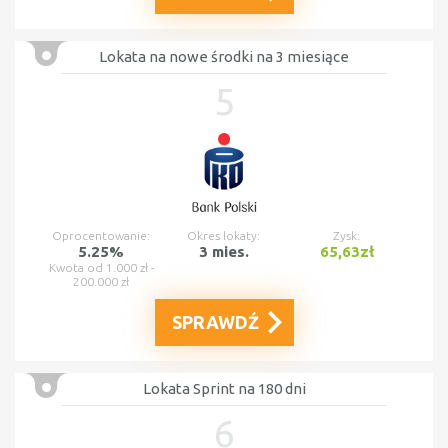
Lokata na nowe środki na 3 miesiące
5
Oprocentowanie:
Okres lokaty:
Zysk:
5.25%
3 mies.
65,63zł
Kwota od 1.000 zł -
200.000 zł
SPRAWDŹ
Lokata Sprint na 180 dni
6