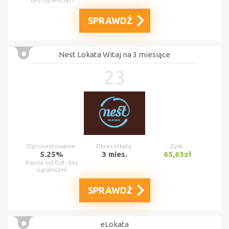
SPRAWDŹ
Nest Lokata Witaj na 3 miesiące
23
Oprocentowanie:
Okres lokaty:
Zysk:
5.25%
3 mies.
65,63zł
Kwota od 0 zł - bez
ograniczeń
SPRAWDŹ
eLokata