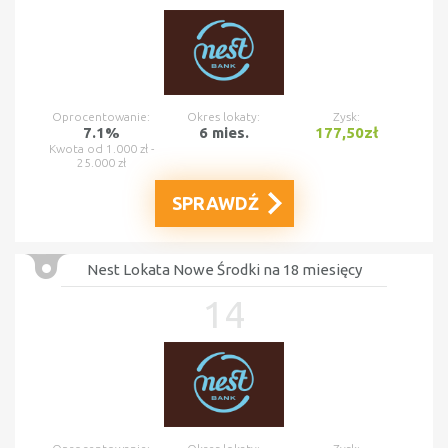
Oprocentowanie:
Okres lokaty:
Zysk:
7.1%
6 mies.
177,50zł
Kwota od 1.000 zł -
25.000 zł
SPRAWDŹ
Nest Lokata Nowe Środki na 18 miesięcy
14