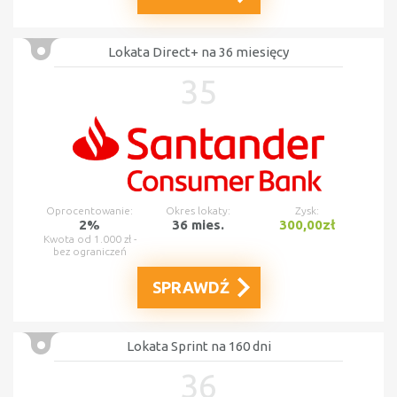
Lokata Direct+ na 36 miesięcy
35
Oprocentowanie:
Okres lokaty:
Zysk:
2%
36 mies.
300,00zł
Kwota od 1.000 zł -
bez ograniczeń
SPRAWDŹ
Lokata Sprint na 160 dni
36