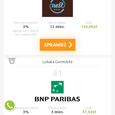
Oprocentowanie:
Okres lokaty:
Zysk:
3%
12 mies.
150,00zł
Kwota od 1.000 zł -
bez ograniczeń
SPRAWDŹ
Lokata Gomobile
41
Oprocentowanie:
Okres lokaty:
Zysk:
3%
3 mies.
37,50zł