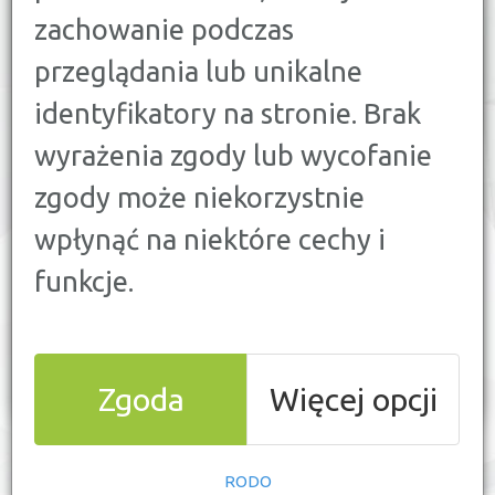
zachowanie podczas
przeglądania lub unikalne
identyfikatory na stronie. Brak
wyrażenia zgody lub wycofanie
WYŚLIJ ZESTAWIENIE NA MAILA
zgody może niekorzystnie
wpłynąć na niektóre cechy i
funkcje.
Zgoda
Więcej opcji
RODO