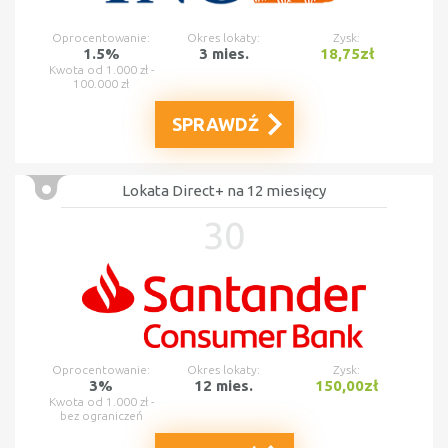
Oprocentowanie:
Okres lokaty:
Zysk:
1.5%
3 mies.
18,75zł
Kwota od 1.000 zł -
100.000 zł
SPRAWDŹ
Lokata Direct+ na 12 miesięcy
30
Oprocentowanie:
Okres lokaty:
Zysk:
3%
12 mies.
150,00zł
Kwota od 1.000 zł -
bez ograniczeń