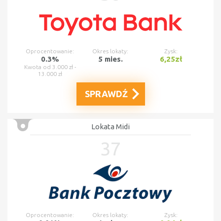
Oprocentowanie:
Okres lokaty:
Zysk:
0.3%
5 mies.
6,25zł
Kwota od 3.000 zł -
13.000 zł
SPRAWDŹ
Lokata Midi
37
Oprocentowanie:
Okres lokaty:
Zysk: