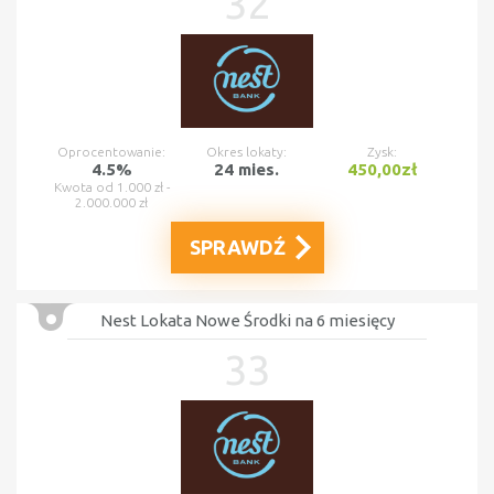
32
Oprocentowanie:
Okres lokaty:
Zysk:
4.5%
24 mies.
450,00zł
Kwota od 1.000 zł -
2.000.000 zł
SPRAWDŹ
Nest Lokata Nowe Środki na 6 miesięcy
33