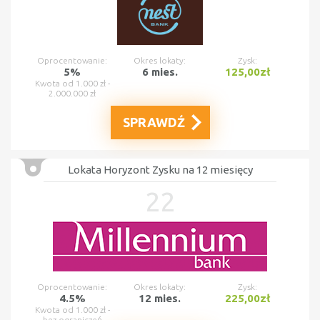
Oprocentowanie:
Okres lokaty:
Zysk:
5%
6 mies.
125,00zł
Kwota od 1.000 zł -
2.000.000 zł
SPRAWDŹ
Lokata Horyzont Zysku na 12 miesięcy
22
Oprocentowanie:
Okres lokaty:
Zysk:
4.5%
12 mies.
225,00zł
Kwota od 1.000 zł -
bez ograniczeń