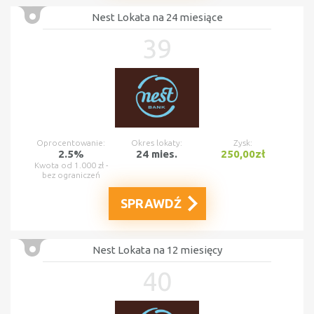
Nest Lokata na 24 miesiące
39
Oprocentowanie:
Okres lokaty:
Zysk:
2.5%
24 mies.
250,00zł
Kwota od 1.000 zł -
bez ograniczeń
SPRAWDŹ
Nest Lokata na 12 miesięcy
40