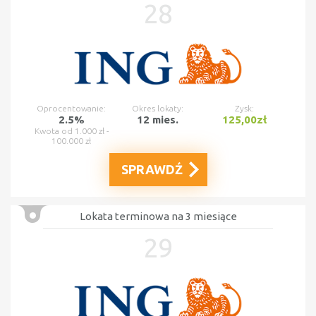
28
Oprocentowanie:
Okres lokaty:
Zysk:
2.5%
12 mies.
125,00zł
Kwota od 1.000 zł -
100.000 zł
SPRAWDŹ
Lokata terminowa na 3 miesiące
29