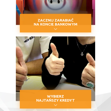
ZACZNIJ ZARABIAĆ
NA KONCIE BANKOWYM
WYBIERZ
NAJTAŃSZY KREDYT