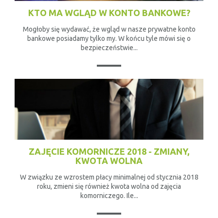
KTO MA WGLĄD W KONTO BANKOWE?
Mogłoby się wydawać, że wgląd w nasze prywatne konto
bankowe posiadamy tylko my. W końcu tyle mówi się o
bezpieczeństwie...
ZAJĘCIE KOMORNICZE 2018 - ZMIANY,
KWOTA WOLNA
W związku ze wzrostem płacy minimalnej od stycznia 2018
roku, zmieni się również kwota wolna od zajęcia
komorniczego. Ile...