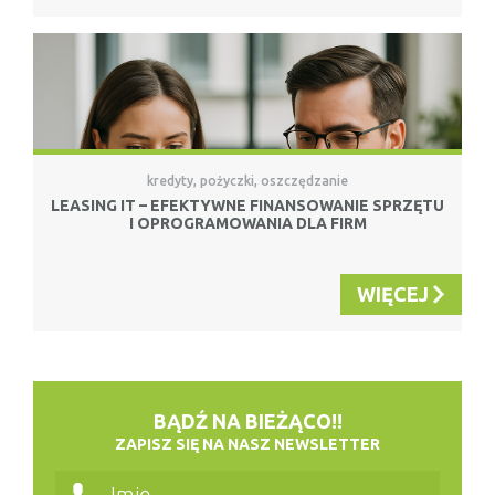
kredyty, pożyczki, oszczędzanie
LEASING IT – EFEKTYWNE FINANSOWANIE SPRZĘTU
I OPROGRAMOWANIA DLA FIRM
WIĘCEJ
BĄDŹ NA BIEŻĄCO!!
ZAPISZ SIĘ NA NASZ NEWSLETTER