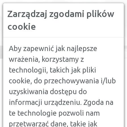
Zarządzaj zgodami plików
PORÓWNYWARKA FINANSOWA
cookie
Toggle
navigation
Aby zapewnić jak najlepsze
wrażenia, korzystamy z
CONFRONTER
>
PORADY
>
AKTUALNOŚCI
>
ZMIANY W
technologii, takich jak pliki
PROGRAMIE RODZINA 500 PLUS OD 1 LIPCA 2019 ROKU
cookie, do przechowywania i/lub
AKTUALNOŚCI
uzyskiwania dostępu do
ZMIANY W PROGRAMIE
informacji urządzeniu. Zgoda na
RODZINA 500 PLUS OD 1 LIPCA
2019 ROKU
te technologie pozwoli nam
22 KWIETNIA 2019
przetwarzać dane, takie jak