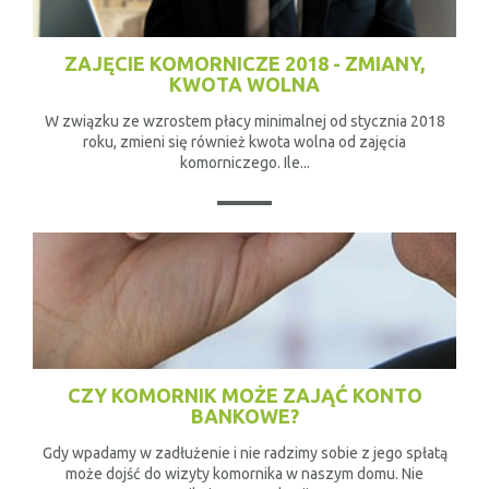
ZAJĘCIE KOMORNICZE 2018 - ZMIANY,
KWOTA WOLNA
W związku ze wzrostem płacy minimalnej od stycznia 2018
roku, zmieni się również kwota wolna od zajęcia
komorniczego. Ile...
CZY KOMORNIK MOŻE ZAJĄĆ KONTO
BANKOWE?
Gdy wpadamy w zadłużenie i nie radzimy sobie z jego spłatą
może dojść do wizyty komornika w naszym domu. Nie