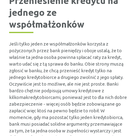
Przeniesienie kredytu na
jednego ze
współmałżonków
Jeśli tylko jeden ze współmałżonków korzysta z
pożyczonych przez bank pieniędzy i oboje ustalą, że to
właśnie ta jedna osoba powinna spłacać raty za kredyt,
warto udać się z tą sprawa do banku. Obie strony muszą
zgłosić w banku, że chcą przenieść kredyt tylko na
jednego kredytobiorce a drugiego zwolnić z jego spłaty.
Oczywiście jest to możliwe, ale nie jest proste. Banki
bardzo chętnie podpisują umowy kredytowe z
kilkomakredytobiorcami, ponieważ jest to dla nich dobre
zabezpieczenie - więcej osób będzie zobowiązane go
zapłacić więc ktoś na pewno będzie to robił. W
momencie, gdy ma pozostać tylko jeden kredytobiorca,
bank musi posiadać solidne argumenty przemawiające
za tym, że ta jedna osoba w zupełności wystarczy i jest