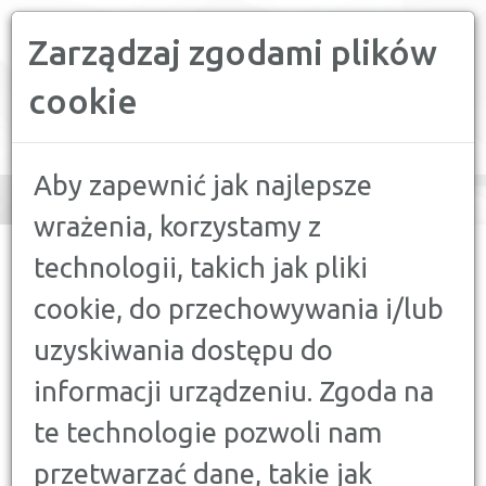
Zarządzaj zgodami plików
PORÓWNYWARKA FINANSOWA
cookie
Toggle
navigation
Aby zapewnić jak najlepsze
wrażenia, korzystamy z
CONFRONTER
>
PORADY
>
KREDYTY, POŻYCZKI
>
KTO SPŁACA
technologii, takich jak pliki
KREDYT GOTÓWKOWY PO ROZWODZIE?
cookie, do przechowywania i/lub
KREDYTY, POŻYCZKI
uzyskiwania dostępu do
KTO SPŁACA KREDYT
informacji urządzeniu. Zgoda na
GOTÓWKOWY PO ROZWODZIE?
3 KWIETNIA 2016
te technologie pozwoli nam
przetwarzać dane, takie jak
Kredyt gotówkowy zaciąga się o wiele łatwiej we