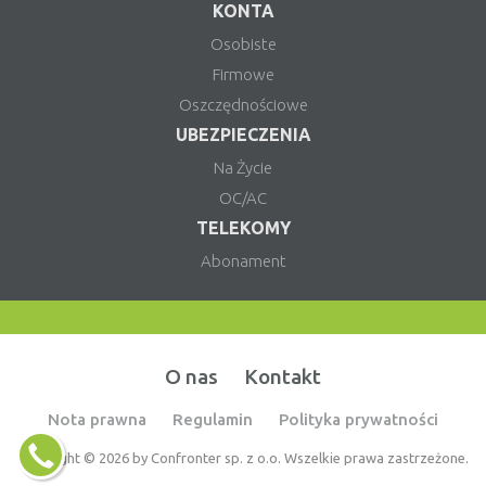
KONTA
Osobiste
Firmowe
Oszczędnościowe
UBEZPIECZENIA
Na Życie
OC/AC
TELEKOMY
Abonament
O nas
Kontakt
Nota prawna
Regulamin
Polityka prywatności
Copyright © 2026 by Confronter sp. z o.o. Wszelkie prawa zastrzeżone.