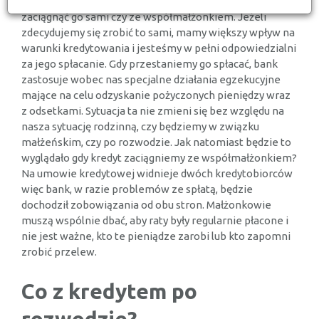
kredytu gotówkowego możemy wybrać, czy chcemy
zaciągnąć go sami czy ze współmałżonkiem. Jeżeli
zdecydujemy się zrobić to sami, mamy większy wpływ na
warunki kredytowania i jesteśmy w pełni odpowiedzialni
za jego spłacanie. Gdy przestaniemy go spłacać, bank
zastosuje wobec nas specjalne działania egzekucyjne
mające na celu odzyskanie pożyczonych pieniędzy wraz
z odsetkami. Sytuacja ta nie zmieni się bez względu na
nasza sytuację rodzinną, czy będziemy w związku
małżeńskim, czy po rozwodzie. Jak natomiast będzie to
wyglądało gdy kredyt zaciągniemy ze współmałżonkiem?
Na umowie kredytowej widnieje dwóch kredytobiorców
więc bank, w razie problemów ze spłatą, będzie
dochodził zobowiązania od obu stron. Małżonkowie
muszą wspólnie dbać, aby raty były regularnie płacone i
nie jest ważne, kto te pieniądze zarobi lub kto zapomni
zrobić przelew.
Co z kredytem po