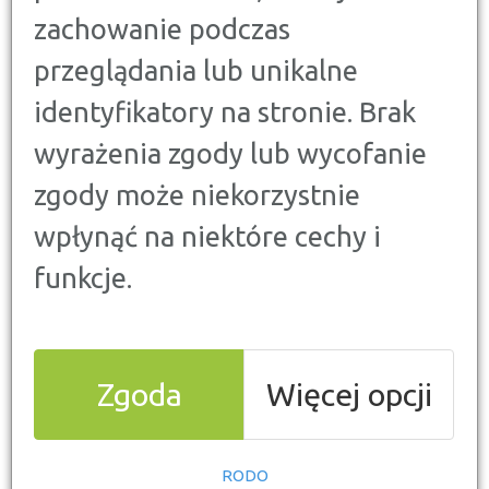
dwójkę niż pojedynczo. Kiedy kredyt bierze
zachowanie podczas
małżeństwo, to bez względu na obowiązującą lub
przeglądania lub unikalne
nie rozdzielność majątkową, kredyt spłacany jest
przez obu małżonków. Kto natomiast spłaca
identyfikatory na stronie. Brak
kredyt gotówkowy po rozwodzie?
wyrażenia zgody lub wycofanie
zgody może niekorzystnie
wpłynąć na niektóre cechy i
funkcje.
Kredyt sam czy ze
Zgoda
Więcej opcji
współmałżonkiem?
Przychodząc do banku po wsparcie finansowe w postaci
RODO