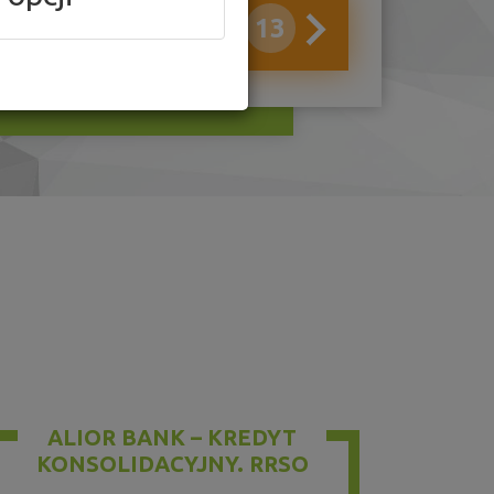
13
ALIOR BANK – KREDYT
KONSOLIDACYJNY. RRSO
7,87%