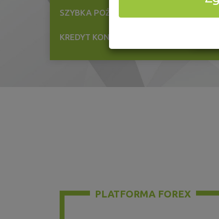
25
SZYBKA POŻYCZKA
9
KREDYT KONSOLIDACYJNY
NTO
PLATFORMA FOREX