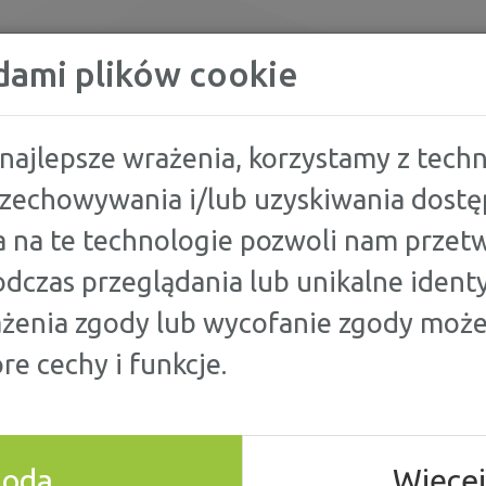
KREDYTY
dami plików cookie
najlepsze wrażenia, korzystamy z techno
przechowywania i/lub uzyskiwania dostę
 na te technologie pozwoli nam przetw
ORÓWNAJ
KREDYT GOTÓW
dczas przeglądania lub unikalne identy
ażenia zgody lub wycofanie zgody może
WOTA
KREDYTU:
[ZŁ]
OK
re cechy i funkcje.
goda
Więcej