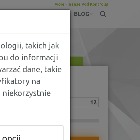
Twoje Finanse Pod Kontrolą!
KONTA
UBEZPIECZENIA
BLOG
logii, takich jak
pu do informacji
arzać dane, takie
KOWY
fikatory na
 niekorzystnie
RES
SPŁATY:
[MIES.]
 opcji