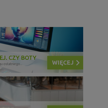
WIĘCEJ
a w Polsce Poniżej...
J. CZY BOTY
WIĘCEJ
u ostatniego...