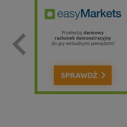
runki i
Przetestuj
darmowy
do 4000
rachunek demonstracyjny
do gry wirtualnymi pieniędzmi!
Previous
yback
SPRAWDŹ