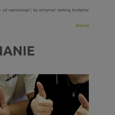
 – od najniższego”, by otrzymać ranking kredytów
Więcej
UACJA NA
IANIE
WIĘCEJ
rmowego. Po bardzo...
25 – JAK
WIĘCEJ
osiła około 410...