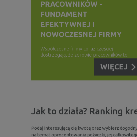
PRACOWNIKÓW -
FUNDAMENT
EFEKTYWNEJ I
NOWOCZESNEJ FIRMY
Współczesne firmy coraz częściej
dostrzegają, że zdrowie pracowników to
nie tylko kwestia dobrostanu, ale także
WIĘCEJ
realny czynnik wpływający na
produktywność, zaangażowanie...
Jak to działa? Ranking k
Podaj interesującą cię kwotę oraz wybierz dogodny 
na temat oprocentowania pożyczki, jej całkowitego