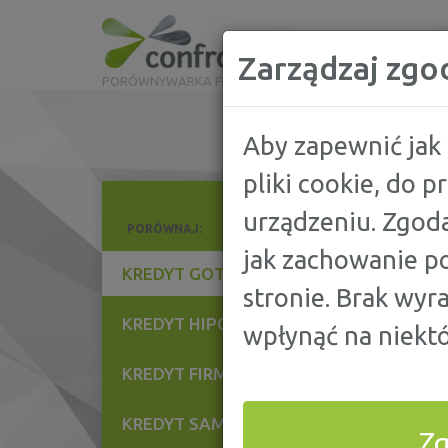
Zarządzaj zgo
PORÓWNYWARKA FINANSOWA
Aby zapewnić jak 
pliki cookie, do 
urządzeniu. Zgoda
PORÓWNAJ:
P
jak zachowanie po
16
KREDYT GOTÓWKOWY
stronie. Brak wyr
21
KREDYT HIPOTECZNY
K
wpłynąć na niektó
9
KREDYT FIRMOWY
7
KREDYT SAMOCHODOWY
Z