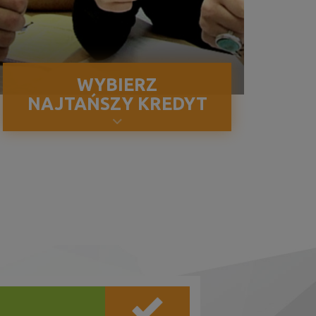
WYBIERZ
ŻETÓW – III
WIĘCEJ
NAJTAŃSZY KREDYT
ońca września...
 LATEM 2025 –
WIĘCEJ
klientów indywidualnych?