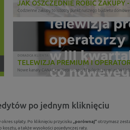
JAK OSZCZĘDNIE ROBIĆ ZAKUPY -
WSKAZÓWEK
Codzienne zakupy to istotny punkt naszego budżetu domowego
DORADCA KLIENTA
TELEWIZJA PREMIUM I OPERATO
III KWARTALE 2025 — CO NOWEGO
Nowe kanały CANAL+ w Netii — sport i pakiety premium W Netii
NETII?
redytów po jednym kliknięciu
DORADCA KLIENTA
STREAMING I TELEWIZJA W III K
okres spłaty. Po kliknięciu przycisku
„porównaj”
otrzymasz zesta
 kosztu, a także wysokości pojedynczej raty.
Wzrost oglądalności: Netflix napędza segment streamingowy Da