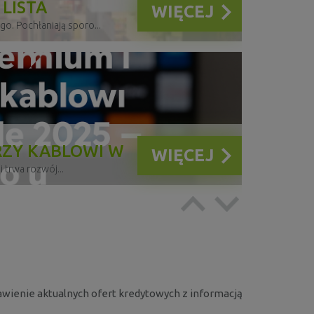
 LISTA
WIĘCEJ
. Pochłaniają sporo...
RZY KABLOWI W
WIĘCEJ
 U CANAL+ I
 trwa rozwój...
WARTALE 2025 —
wienie aktualnych ofert kredytowych z informacją
WIĘCEJ
ne z raportu...