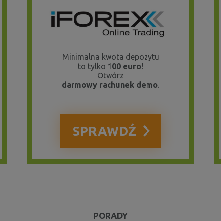
KREDYTY, POŻYCZKI
RANKING DARMOWYCH POŻYCZE
Wiele firm pożyczkowych oferuję możliwość uzyskania pierwsze
Minimalna kwota depozytu
to tylko
100 euro
!
Otwórz
darmowy rachunek demo
.
SPRAWDŹ
DORADCA KLIENTA
5 SPOSOBÓW NA SPŁATĘ DŁUGÓ
Dane Biura Informacji Kredytowej (BIK) pokazują, że suma zadł
PORADY