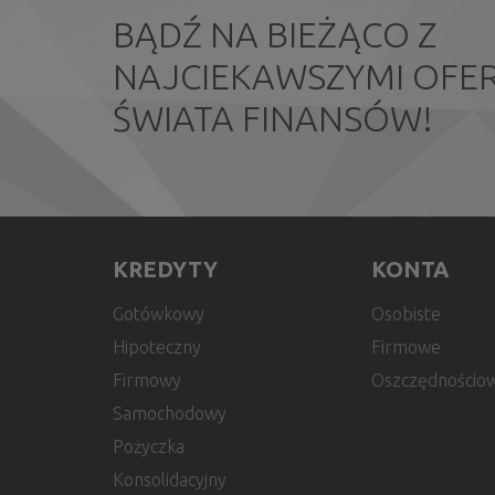
BĄDŹ NA BIEŻĄCO Z
NAJCIEKAWSZYMI OFER
ŚWIATA FINANSÓW!
KREDYTY
KONTA
Gotówkowy
Osobiste
Hipoteczny
Firmowe
Firmowy
Oszczędnościo
Samochodowy
Pożyczka
Konsolidacyjny